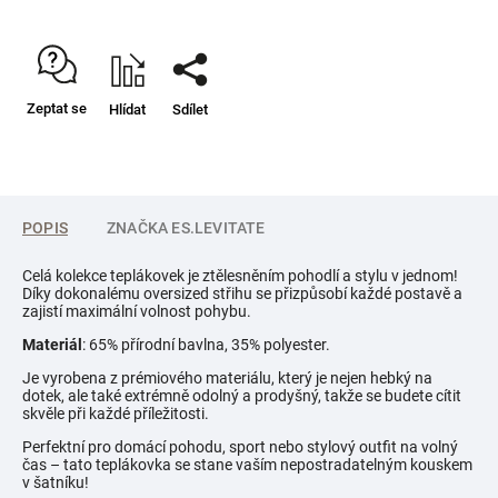
Zeptat se
Hlídat
Sdílet
POPIS
ZNAČKA
ES.LEVITATE
Celá kolekce teplákovek je ztělesněním pohodlí a stylu v jednom!
Díky dokonalému oversized střihu se přizpůsobí každé postavě a
zajistí maximální volnost pohybu.
Materiál
: 65% přírodní bavlna, 35% polyester.
Je vyrobena z prémiového materiálu, který je nejen hebký na
dotek, ale také extrémně odolný a prodyšný, takže se budete cítit
skvěle při každé příležitosti.
Perfektní pro domácí pohodu, sport nebo stylový outfit na volný
čas – tato teplákovka se stane vaším nepostradatelným kouskem
v šatníku!