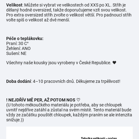
Velikost
: Můžete si vybrat ve velikostech od XXS po XL. Střih je
dělaný hodně oversized, takže doporučujeme vzít svou velikost.
Pro extra oversized střih zvolte o velikost větší. Pro padnoucí střih
volte spíš o velikost až dvě menší.
Péče o teplákovku:
Praní: 30 C°
Žehlení: ANO
Sušení: NE
Všechny naše kousky jsou vyrobeny v České Republice. 🖤
Doba dodání
: 4–10 pracovních dnů. Děkujeme za trpělivost!
! NEJDŘÍV MĚ PER, AŽ POTOM NOS ♡
(U tohoto měkoučkého materiálu je potřeba, aby se chloupek
uvnitř nejdříve zatáhl a zůstal na svém místě. Tento materiál bude
vždy ze začátku pouštět chloupek, každým praním se ale intenzita
snižuje.))