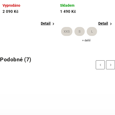
Vyprodáno
Skladem
2 090 Kč
1 490 Kč
Detail
Detail
XXS
S
L
+ další
Podobné (7)
Previous
Next