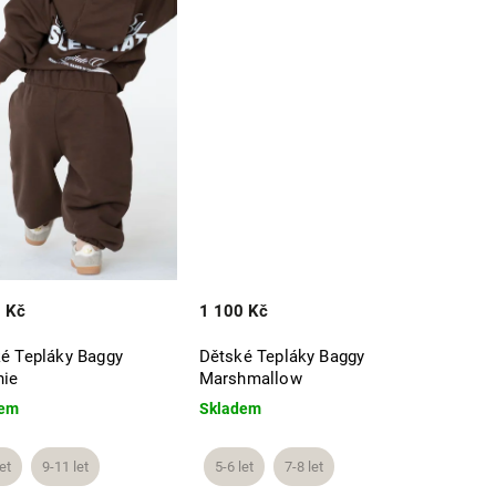
 Kč
1 100 Kč
é Tepláky Baggy
Dětské Tepláky Baggy
nie
Marshmallow
dem
Skladem
et
9-11 let
5-6 let
7-8 let