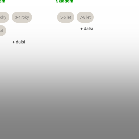
dem
Skladem
roky
3-4 roky
5-6 let
7-8 let
+ další
et
+ další