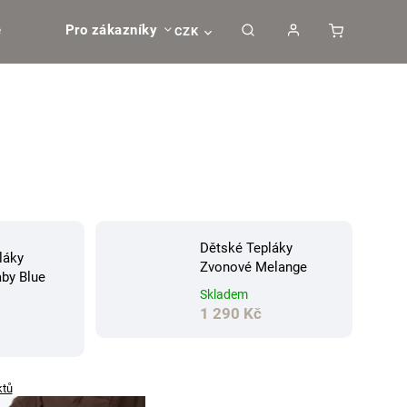
e
Pro zákazníky
CZK
Dětské Tepláky
láky
Zvonové Melange
by Blue
Skladem
1 290 Kč
ktů