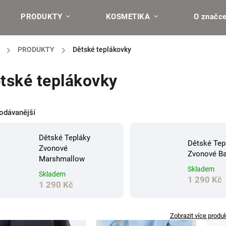
PRODUKTY
KOSMETIKA
O značc
/
PRODUKTY
/
Dětské teplákovky
tské teplákovky
odávanější
Dětské Tepláky
Dětské Tep
Zvonové
Zvonové Ba
Marshmallow
Skladem
Skladem
1 290 Kč
1 290 Kč
Zobrazit více produ