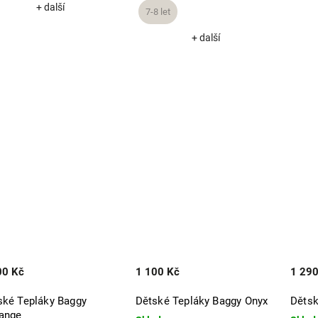
+ další
7-8 let
+ další
00 Kč
1 100 Kč
1 290
ské Tepláky Baggy
Dětské Tepláky Baggy Onyx
Dětsk
ange