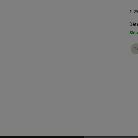
1 2
Dět
Skl
7-