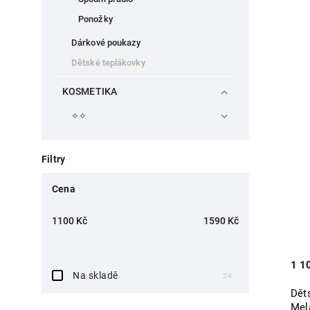
Ponožky
Dárkové poukazy
Dětské teplákovky
KOSMETIKA
✧✧
Filtry
Cena
1100
Kč
1590
Kč
1 1
Na skladě
24
Dět
Mel