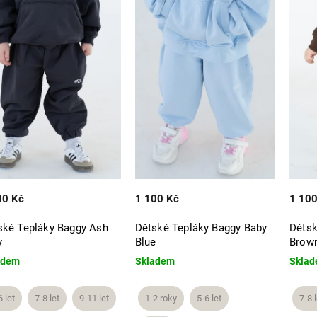
00 Kč
1 100 Kč
1 100
ské Tepláky Baggy Ash
Dětské Tepláky Baggy Baby
Dětsk
y
Blue
Brow
adem
Skladem
Skla
6 let
7-8 let
9-11 let
1-2 roky
5-6 let
7-8 l