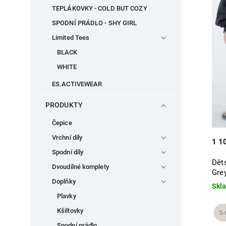
TEPLÁKOVKY - COLD BUT COZY
SPODNÍ PRÁDLO - SHY GIRL
Limited Tees
BLACK
WHITE
ES.ACTIVEWEAR
PRODUKTY
Čepice
Vrchní díly
1 1
Spodní díly
Dět
Dvoudílné komplety
Gre
Doplňky
Skl
Plavky
Kšiltovky
5-
Spodní prádlo