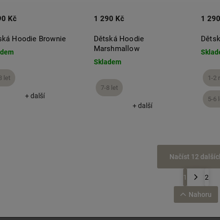
90 Kč
1 290 Kč
1 290
ská Hoodie Brownie
Dětská Hoodie
Děts
Marshmallow
adem
Skla
Skladem
8 let
1-2 
7-8 let
+ další
5-6 l
+ další
Načíst 12 dalšíc
1
2
Nahoru