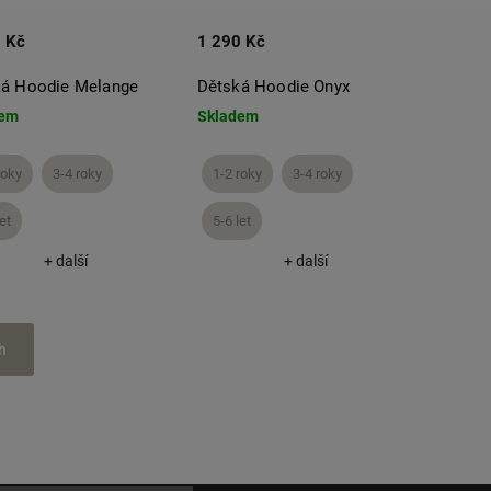
 Kč
1 290 Kč
ká Hoodie Melange
Dětská Hoodie Onyx
dem
Skladem
roky
3-4 roky
1-2 roky
3-4 roky
et
5-6 let
+ další
+ další
h