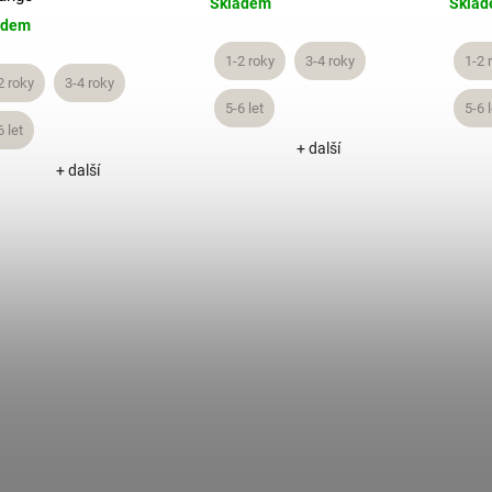
Skladem
Skla
adem
1-2 roky
3-4 roky
1-2 
2 roky
3-4 roky
5-6 let
5-6 l
6 let
+ další
+ další