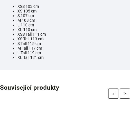
XSS 103 cm
XS 105 cm
S 107 cm
M 108 cm
L 110 cm
XL 110 cm
XSS Tall 111 cm
XS Tall 113 cm
S Tall 115 cm
M Tall 117 cm
L Tall 119 cm
XL Tall 121 cm
Související produkty
Previous
Next