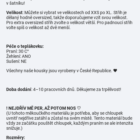
v šatníku!
Velikost
: Můžete si vybrat ve velikostech od XXS po XL. Střih je
dělaný hodně oversized, takže doporučujeme vzít svou velikost.
Pro extra oversized střih zvolte o velikost větší. Pro padnoucí střih
volte spíš o velikost až dvě menší.
Péče o teplákovku:
Praní: 30 C°
Žehlení: ANO
Sušení: NE
Všechny naše kousky jsou vyrobeny v České Republice. 🖤
Doba dodání
: 4–10 pracovních dnů. Děkujeme za trpělivost!
! NEJDŘÍV MĚ PER, AŽ POTOM NOS ♡
(U tohoto měkoučkého materiálu je potřeba, aby se chloupek
uvnitř nejdříve zatáhl a zůstal na svém místě. Tento materiál bude
vždy ze začátku pouštět chloupek, každým praním se ale intenzita
snižuje.)
Rozměry: