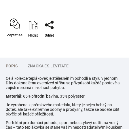
Zeptat se
Hlídat
Sdílet
POPIS
ZNAČKA
ES.LEVITATE
Celá kolekce teplákovek je ztělesněním pohodlí a stylu v jednom!
Díky dokonalému oversized střihu se přizpůsobí každé postavě a
zajistí maximální volnost pohybu.
Materiál
: 65% přírodní bavlna, 35% polyester.
Je vyrobena z prémiového materiálu, který je nejen hebký na
dotek, ale také extrémně odolný a prodyšný, takže se budete cítit
skvěle při každé příležitosti.
Perfektní pro domácí pohodu, sport nebo stylový outfit na volný
čas – tato teplákovka se stane vaším nepostradatelným kouskem