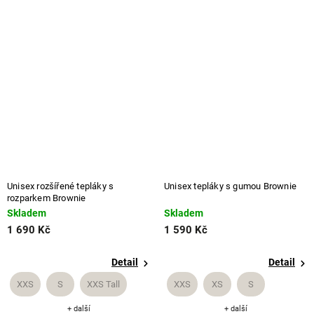
Unisex rozšířené tepláky s
Unisex tepláky s gumou Brownie
rozparkem Brownie
Skladem
Skladem
1 690 Kč
1 590 Kč
Detail
Detail
XXS
S
XXS Tall
XXS
XS
S
+ další
+ další