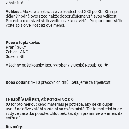
v šatníku!
Velikost
: Můžete si vybrat ve velikostech od XXS po XL. Střih je
dělaný hodně oversized, takže doporučujeme vzít svou velikost.
Pro extra oversized střih zvolte o velikost větší. Pro padnoucí střih
volte spíš o velikost až dvě menší.
Péče o teplákovku:
Praní: 30 C°
Žehlení: ANO
Sušení: NE
Všechny naše kousky jsou vyrobeny v České Republice. 🖤
Doba dodání
: 4–10 pracovních dnů. Děkujeme za trpělivost!
! NEJDŘÍV MĚ PER, AŽ POTOM NOS ♡
(U tohoto měkoučkého materiálu je potřeba, aby se chloupek
uvnitř nejdříve zatáhl a zůstal na svém místě. Tento materiál bude
vždy ze začátku pouštět chloupek, každým praním se ale intenzita
snižuje.)
Rozměry: