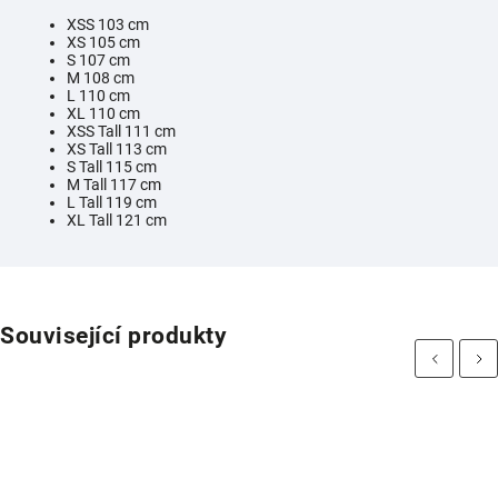
XSS 103 cm
XS 105 cm
S 107 cm
M 108 cm
L 110 cm
XL 110 cm
XSS Tall 111 cm
XS Tall 113 cm
S Tall 115 cm
M Tall 117 cm
L Tall 119 cm
XL Tall 121 cm
Související produkty
Previous
Next