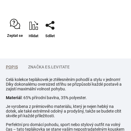
Zeptat se
Hlídat
Sdílet
POPIS
ZNAČKA
ES.LEVITATE
Celá kolekce teplákovek je ztělesněním pohodlí a stylu v jednom!
Díky dokonalému oversized střihu se přizpůsobí každé postavě a
zajistí maximální volnost pohybu.
Materiál
: 65% přírodní bavlna, 35% polyester.
Je vyrobena z prémiového materiálu, který je nejen hebký na
dotek, ale také extrémně odolný a prodyšný, takže se budete cítit
skvěle při každé příležitosti.
Perfektní pro domácí pohodu, sport nebo stylový outfit na volný
čas – tato teplákovka se stane vaším nepostradatelným kouskem