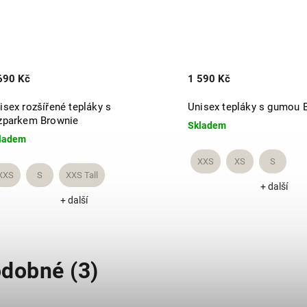
690 Kč
1 590 Kč
isex rozšířené tepláky s
Unisex tepláky s gumou 
zparkem Brownie
Skladem
ladem
XXS
XS
S
XXS
S
XXS Tall
+ další
+ další
dobné (3)