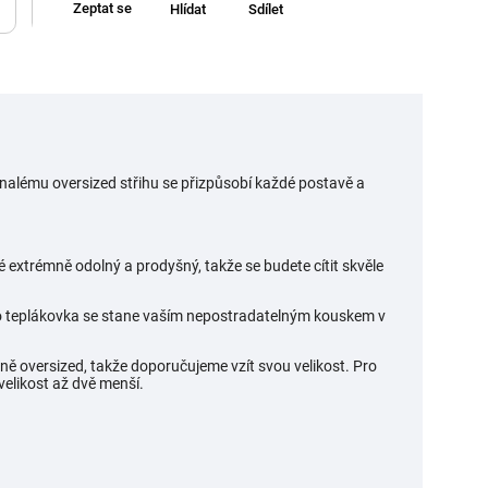
Zeptat se
Hlídat
Sdílet
onalému oversized střihu se přizpůsobí každé postavě a
é extrémně odolný a prodyšný, takže se budete cítit skvěle
ato teplákovka se stane vaším nepostradatelným kouskem v
dně oversized, takže doporučujeme vzít svou velikost. Pro
 velikost až dvě menší.