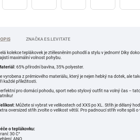
POPIS
ZNAČKA
ES.LEVITATE
elá kolekce teplákovek je ztělesněním pohodlí a stylu v jednom! Díky dok
ajistí maximální volnost pohybu.
ateriál
: 65% přírodní bavlna, 35% polyester.
e vyrobena z prémiového materiálu, který je nejen hebký na dotek, ale tak
ři každé příležitosti.
erfektní pro domácí pohodu, sport nebo stylový outfit na volný čas – t
atníku!
elikost
: Můžete si vybrat ve velikostech od XXS po XL. Střih je dělaný ho
xtra oversized střih zvolte o velikost větší. Pro padnoucí střih volte spíš o
éče o teplákovku:
raní: 30 C°
ehlení: ANO