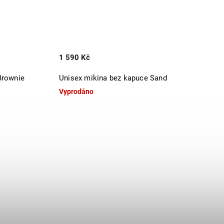
1 590 Kč
1 59
Brownie
Unisex mikina bez kapuce Sand
Unise
Mars
Vyprodáno
Vypr