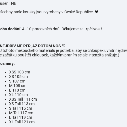
ušení: NE
šechny naše kousky jsou vyrobeny v České Republice. 🖤
oba dodání
: 4–10 pracovních dnů. Děkujeme za trpělivost!
 NEJDŘÍV MĚ PER, AŽ POTOM NOS ♡
U tohoto měkoučkého materiálu je potřeba, aby se chloupek uvnitř nejdřív
e začátku pouštět chloupek, každým praním se ale intenzita snižuje.)
ozměry:
XSS 103 cm
XS 105 cm
S 107 cm
M 108 cm
L 110 cm
XL 110 cm
XSS Tall 111 cm
XS Tall 113 cm
S Tall 115 cm
M Tall 117 cm
L Tall 119 cm
XL Tall 121 cm