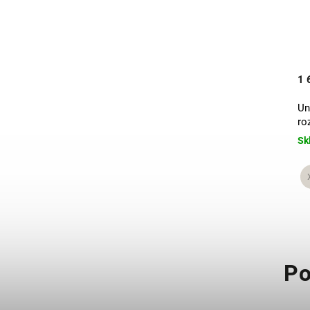
2 090 Kč
1 
Unisex mikina s kapucí Brownie
Un
ro
Vyprodáno
Sk
Po