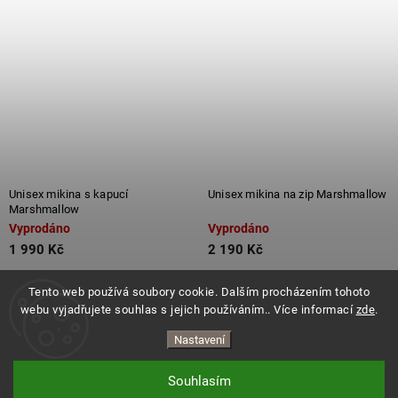
Unisex mikina s kapucí
Unisex mikina na zip Marshmallow
Marshmallow
Vyprodáno
Vyprodáno
1 990 Kč
2 190 Kč
Detail
Detail
Tento web používá soubory cookie. Dalším procházením tohoto
webu vyjadřujete souhlas s jejich používáním.. Více informací
zde
.
Nastavení
Souhlasím
Copyright 2026
ES.LEVITATE
. Všechna práva vyhrazena.