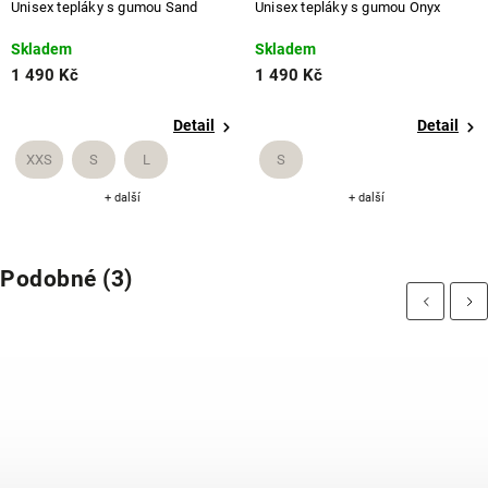
Unisex tepláky s gumou Sand
Unisex tepláky s gumou Onyx
Skladem
Skladem
1 490 Kč
1 490 Kč
Detail
Detail
XXS
S
L
S
+ další
+ další
Podobné (3)
Previous
Next