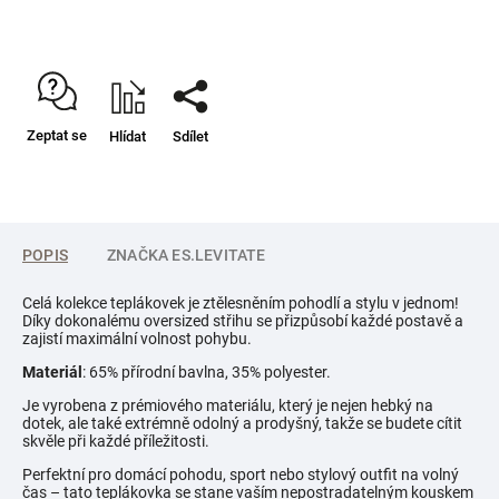
Zeptat se
Hlídat
Sdílet
POPIS
ZNAČKA
ES.LEVITATE
Celá kolekce teplákovek je ztělesněním pohodlí a stylu v jednom!
Díky dokonalému oversized střihu se přizpůsobí každé postavě a
zajistí maximální volnost pohybu.
Materiál
: 65% přírodní bavlna, 35% polyester.
Je vyrobena z prémiového materiálu, který je nejen hebký na
dotek, ale také extrémně odolný a prodyšný, takže se budete cítit
skvěle při každé příležitosti.
Perfektní pro domácí pohodu, sport nebo stylový outfit na volný
čas – tato teplákovka se stane vaším nepostradatelným kouskem