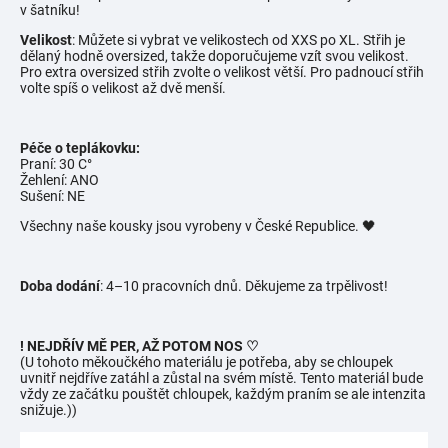
v šatníku!
Velikost
: Můžete si vybrat ve velikostech od XXS po XL. Střih je
dělaný hodně oversized, takže doporučujeme vzít svou velikost.
Pro extra oversized střih zvolte o velikost větší. Pro padnoucí střih
volte spíš o velikost až dvě menší.
Péče o teplákovku:
Praní: 30 C°
Žehlení: ANO
Sušení: NE
Všechny naše kousky jsou vyrobeny v České Republice. 🖤
Doba dodání
: 4–10 pracovních dnů. Děkujeme za trpělivost!
! NEJDŘÍV MĚ PER, AŽ POTOM NOS ♡
(U tohoto měkoučkého materiálu je potřeba, aby se chloupek
uvnitř nejdříve zatáhl a zůstal na svém místě. Tento materiál bude
vždy ze začátku pouštět chloupek, každým praním se ale intenzita
snižuje.))