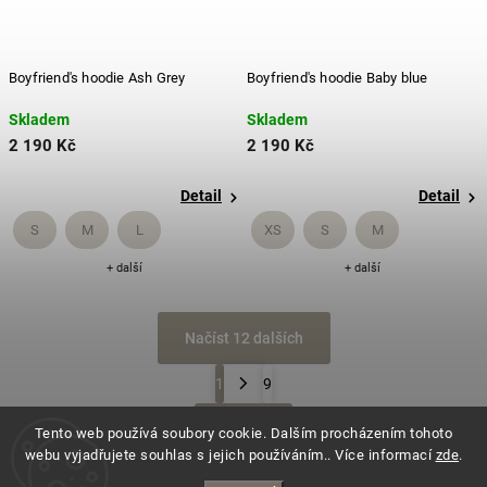
Boyfriend's hoodie Ash Grey
Boyfriend's hoodie Baby blue
Skladem
Skladem
2 190 Kč
2 190 Kč
Detail
Detail
S
M
L
XS
S
M
+ další
+ další
Načíst 12 dalších
1
9
Nahoru
Tento web používá soubory cookie. Dalším procházením tohoto
webu vyjadřujete souhlas s jejich používáním.. Více informací
zde
.