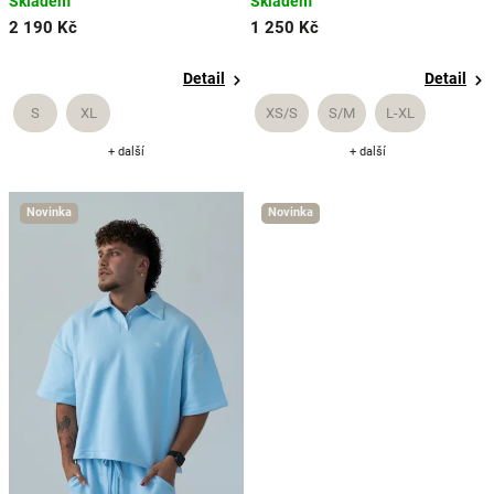
Skladem
Skladem
2 190 Kč
1 250 Kč
Detail
Detail
S
XL
XS/S
S/M
L-XL
+ další
+ další
Novinka
Novinka