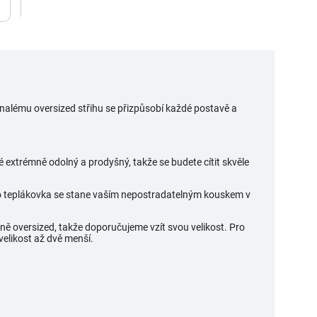
onalému oversized střihu se přizpůsobí každé postavě a
é extrémně odolný a prodyšný, takže se budete cítit skvěle
ato teplákovka se stane vaším nepostradatelným kouskem v
dně oversized, takže doporučujeme vzít svou velikost. Pro
 velikost až dvě menší.