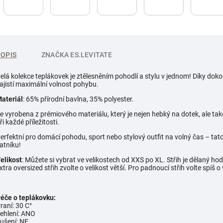
POPIS
ZNAČKA
ES.LEVITATE
elá kolekce teplákovek je ztělesněním pohodlí a stylu v jednom! Díky dok
ajistí maximální volnost pohybu.
ateriál
: 65% přírodní bavlna, 35% polyester.
e vyrobena z prémiového materiálu, který je nejen hebký na dotek, ale tak
ři každé příležitosti.
erfektní pro domácí pohodu, sport nebo stylový outfit na volný čas – t
atníku!
elikost
: Můžete si vybrat ve velikostech od XXS po XL. Střih je dělaný ho
xtra oversized střih zvolte o velikost větší. Pro padnoucí střih volte spíš o
éče o teplákovku:
raní: 30 C°
ehlení: ANO
ušení: NE