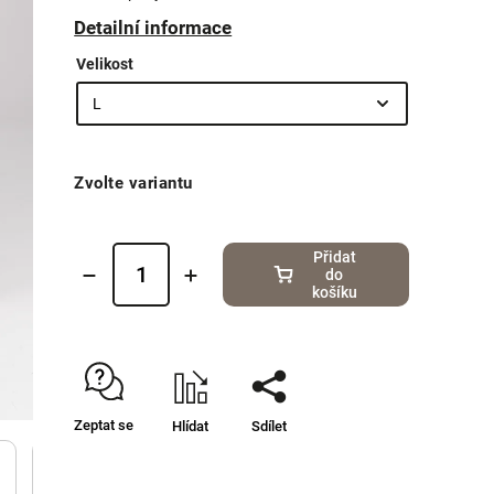
Detailní informace
Velikost
Zvolte variantu
Přidat
do
košíku
Zeptat se
Hlídat
Sdílet