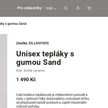
e
Pro zákazníky
CZK
láky s gumou Sand
Značka:
ES.LEVITATE
Unisex tepláky s
gumou Sand
Kód:
Zvolte variantu
1 490 Kč
Celá kolekce teplákovek je ztělesněním pohodlí a
stylu v jednom! Díky dokonalému oversized střihu
se přizpůsobí každé postavě a zajistí maximální
volnost pohybu.