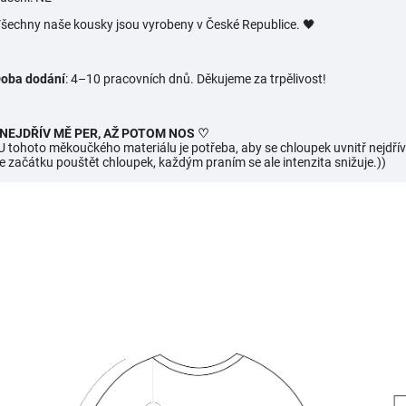
šechny naše kousky jsou vyrobeny v České Republice. 🖤
oba dodání
: 4–10 pracovních dnů. Děkujeme za trpělivost!
 NEJDŘÍV MĚ PER, AŽ POTOM NOS ♡
U tohoto měkoučkého materiálu je potřeba, aby se chloupek uvnitř nejdřív
e začátku pouštět chloupek, každým praním se ale intenzita snižuje.))