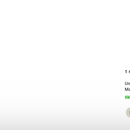
1 590 Kč
1 
Unisex rozšířené tepláky s
Un
rozparkem Sand
Ma
Skladem
Sk
XL
XXS Tall
S Tall
+ další