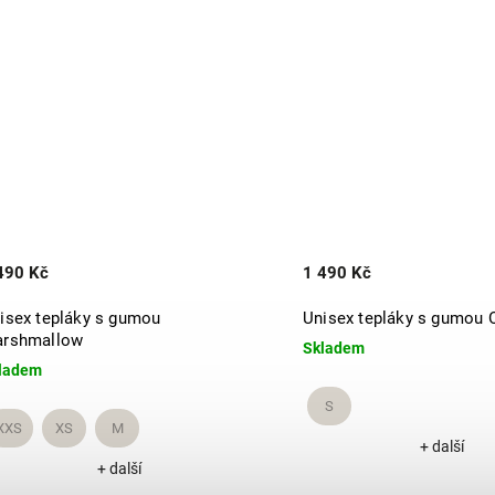
490 Kč
1 490 Kč
isex tepláky s gumou
Unisex tepláky s gumou 
rshmallow
Skladem
ladem
S
XXS
XS
M
+ další
+ další