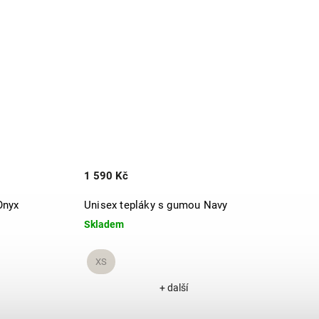
1 590 Kč
1 59
Onyx
Unisex tepláky s gumou Navy
Unise
Skladem
Vypr
XS
+ další