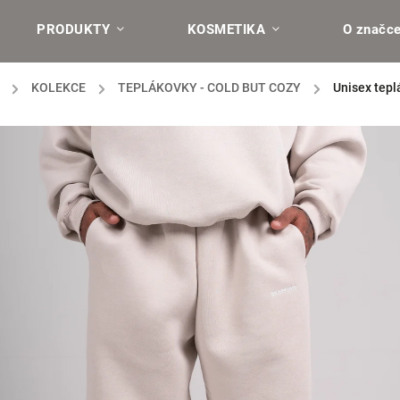
PRODUKTY
KOSMETIKA
O značc
/
KOLEKCE
/
TEPLÁKOVKY - COLD BUT COZY
/
Unisex tep