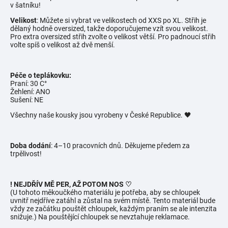
v šatníku!
Velikost
: Můžete si vybrat ve velikostech od XXS po XL. Střih je
dělaný hodně oversized, takže doporučujeme vzít svou velikost.
Pro extra oversized střih zvolte o velikost větší. Pro padnoucí střih
volte spíš o velikost až dvě menší.
Péče o teplákovku:
Praní: 30 C°
Žehlení: ANO
Sušení: NE
Všechny naše kousky jsou vyrobeny v České Republice. 🖤
Doba dodání
: 4–10 pracovních dnů. Děkujeme předem za
trpělivost!
! NEJDŘÍV MĚ PER, AŽ POTOM NOS ♡
(U tohoto měkoučkého materiálu je potřeba, aby se chloupek
uvnitř nejdříve zatáhl a zůstal na svém místě. Tento materiál bude
vždy ze začátku pouštět chloupek, každým praním se ale intenzita
snižuje.) Na pouštějící chloupek se nevztahuje reklamace.