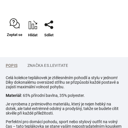
Zeptat se
Hlídat
Sdílet
POPIS
ZNAČKA
ES.LEVITATE
Celá kolekce teplákovek je ztělesněním pohodlí a stylu v jednom!
Díky dokonalému oversized střihu se přizpůsobí každé postavě a
zajistí maximální volnost pohybu.
Materiál
: 65% přírodní bavlna, 35% polyester.
Je vyrobena z prémiového materiálu, který je nejen hebký na
dotek, ale také extrémně odolný a prodyšný, takže se budete cítit
skvěle při každé příležitosti.
Perfektní pro domácí pohodu, sport nebo stylový outfit na volný
čas – tato teplákovka se stane vaším nepostradatelným kouskem