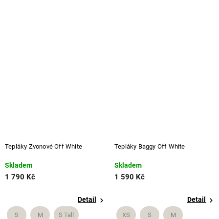
Tepláky Zvonové Off White
Tepláky Baggy Off White
Skladem
Skladem
1 790 Kč
1 590 Kč
Detail
Detail
S
M
S Tall
XS
S
M