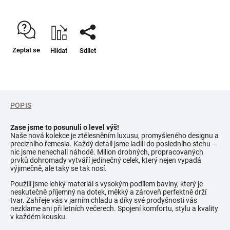
Zeptat se
Hlídat
Sdílet
POPIS
Zase jsme to posunuli o level výš!
Naše nová kolekce je ztělesněním luxusu, promyšleného designu a
precizního řemesla. Každý detail jsme ladili do posledního stehu —
nic jsme nenechali náhodě. Milion drobných, propracovaných
prvků dohromady vytváří jedinečný celek, který nejen vypadá
výjimečně, ale taky se tak nosí.
Použili jsme lehký materiál s vysokým podílem bavlny, který je
neskutečně příjemný na dotek, měkký a zároveň perfektně drží
tvar. Zahřeje vás v jarním chladu a díky své prodyšnosti vás
nezklame ani při letních večerech. Spojení komfortu, stylu a kvality
v každém kousku.