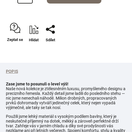
Zeptat se
Hlídat
Sdílet
POPIS
Zase jsme to posunuli o level výš!
Naše nová kolekce je ztělesněním luxusu, promyšleného designu a
precizního řemesla. Každý detail jsme ladili do posledního stehu —
nic jsme nenechali náhodě. Milion drobných, propracovaných
prvků dohromady vytváří jedinečný celek, který nejen vypadá
výjimečně, ale taky se tak nosí.
Použili jsme lehký materiál s vysokým podílem bavlny, který je
neskutečně příjemný na dotek, měkký a zároveň perfektně drží
tvar. Zahřeje vás v jarním chladu a díky své prodyšnosti vás
nezklame ani při letních večerech. Spojení komfortu, stylu a kvality