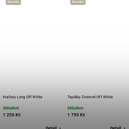
Novinka
Novinka
Kraťasy Long Off White
Tepláky Zvonové Off White
Skladem
Skladem
1 250 Kč
1 790 Kč
Detail
Detail