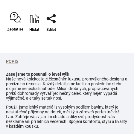
Zeptat se
Hlídat
Sdílet
POPIS
Zase jsme to posunuli o level výš!
Naše nová kolekce je ztělesněním luxusu, promyšleného designu a
precizního řemesla. Každý detail jsme ladili do posledního stehu —
nic jsme nenechali náhodě. Milion drobných, propracovaných
prvků dohromady vytváří jedinečný celek, který nejen vypadá
výjimečně, ale taky se tak nosí.
Použili jsme lehký materiál s vysokým podílem bavlny, který je
neskutečně příjemný na dotek, měkký a zároveň perfektně drží
tvar. Zahřeje vás v jarním chladu a díky své prodyšnosti vás
nezklame ani při letních večerech. Spojení komfortu, stylu a kvality
v každém kousku.