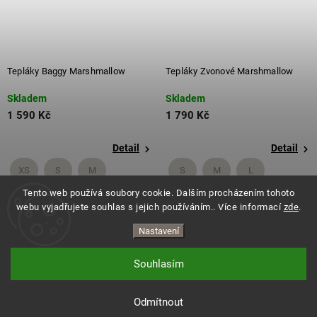
Tepláky Baggy Marshmallow
Tepláky Zvonové Marshmallow
Skladem
Skladem
1 590 Kč
1 790 Kč
Detail
Detail
XS
S
M
S
M
L
Tento web používá soubory cookie. Dalším procházením tohoto
+ další
+ další
webu vyjadřujete souhlas s jejich používáním.. Více informací
zde
.
Nastavení
Souhlasím
Copyright 2026
ES.LEVITATE
. Všechna práva vyhrazena.
Vytvořil Shoptet
Odmítnout