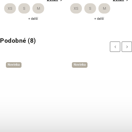
XS
S
M
XS
S
M
+ další
+ další
Podobné (8)
Previous
Next
Novinka
Novinka