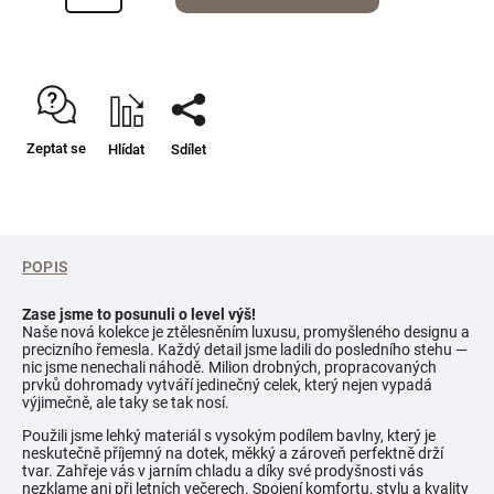
Zeptat se
Hlídat
Sdílet
POPIS
Zase jsme to posunuli o level výš!
Naše nová kolekce je ztělesněním luxusu, promyšleného designu a
precizního řemesla. Každý detail jsme ladili do posledního stehu —
nic jsme nenechali náhodě. Milion drobných, propracovaných
prvků dohromady vytváří jedinečný celek, který nejen vypadá
výjimečně, ale taky se tak nosí.
Použili jsme lehký materiál s vysokým podílem bavlny, který je
neskutečně příjemný na dotek, měkký a zároveň perfektně drží
tvar. Zahřeje vás v jarním chladu a díky své prodyšnosti vás
nezklame ani při letních večerech. Spojení komfortu, stylu a kvality