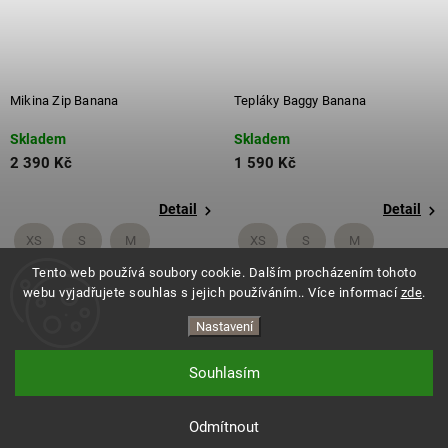
Mikina Zip Banana
Tepláky Baggy Banana
Skladem
Skladem
2 390 Kč
1 590 Kč
Detail
Detail
XS
S
M
XS
S
M
Tento web používá soubory cookie. Dalším procházením tohoto
+ další
+ další
webu vyjadřujete souhlas s jejich používáním.. Více informací
zde
.
Nastavení
Souhlasím
Copyright 2026
ES.LEVITATE
. Všechna práva vyhrazena.
Vytvořil Shoptet
Odmítnout