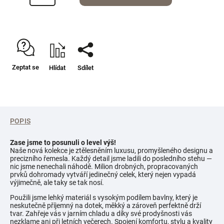
Zeptat se
Hlídat
Sdílet
POPIS
Zase jsme to posunuli o level výš!
Naše nová kolekce je ztělesněním luxusu, promyšleného designu a
precizního řemesla. Každý detail jsme ladili do posledního stehu —
nic jsme nenechali náhodě. Milion drobných, propracovaných
prvků dohromady vytváří jedinečný celek, který nejen vypadá
výjimečně, ale taky se tak nosí.
Použili jsme lehký materiál s vysokým podílem bavlny, který je
neskutečně příjemný na dotek, měkký a zároveň perfektně drží
tvar. Zahřeje vás v jarním chladu a díky své prodyšnosti vás
nezklame ani při letních večerech. Spojení komfortu, stylu a kvality