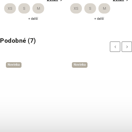
XS
S
M
XS
S
M
+ další
+ další
Podobné (7)
Previous
Next
Novinka
Novinka