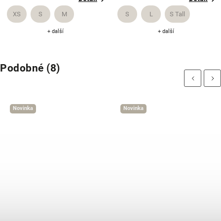
XS
S
M
S
L
S Tall
+ další
+ další
Podobné (8)
Previous
Next
Novinka
Novinka