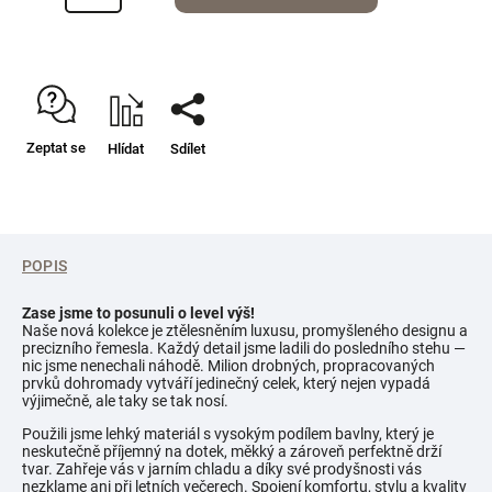
Zeptat se
Hlídat
Sdílet
POPIS
Zase jsme to posunuli o level výš!
Naše nová kolekce je ztělesněním luxusu, promyšleného designu a
precizního řemesla. Každý detail jsme ladili do posledního stehu —
nic jsme nenechali náhodě. Milion drobných, propracovaných
prvků dohromady vytváří jedinečný celek, který nejen vypadá
výjimečně, ale taky se tak nosí.
Použili jsme lehký materiál s vysokým podílem bavlny, který je
neskutečně příjemný na dotek, měkký a zároveň perfektně drží
tvar. Zahřeje vás v jarním chladu a díky své prodyšnosti vás
nezklame ani při letních večerech. Spojení komfortu, stylu a kvality