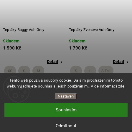
Tepláky Baggy Ash Grey
Tepláky Zvonové Ash Grey
Skladem
Skladem
1 590 Kč
1 790 Kč
Detail
Detail
XS
S
M
S
L
S Tall
Tento web používá soubory cookie. Dalším procházením tohoto
+ další
+ další
webu vyjadřujete souhlas s jejich používáním.. Více informací
zde
.
Nastavení
Souhlasím
Copyright 2026
ES.LEVITATE
. Všechna práva vyhrazena.
Vytvořil Shoptet
Odmítnout