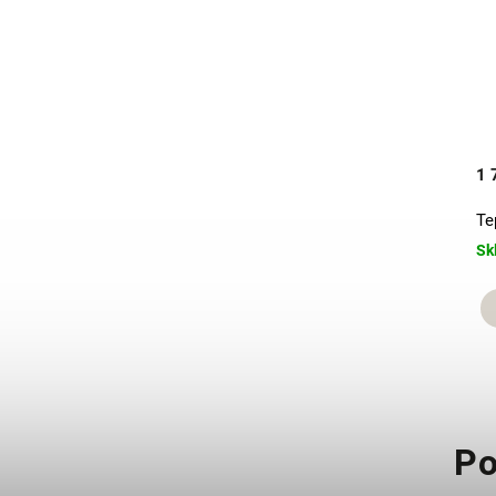
2 190 Kč
1 
Boyfriend's hoodie Off White
Te
Skladem
Sk
XS
S
M
+ další
Po