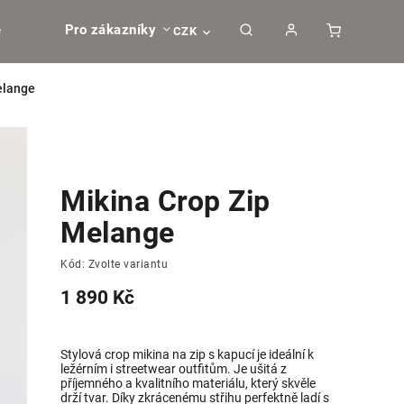
e
Pro zákazníky
CZK
elange
Mikina Crop Zip
Melange
Kód:
Zvolte variantu
1 890 Kč
Stylová crop mikina na zip s kapucí je ideální k
ležérním i streetwear outfitům. Je ušitá z
příjemného a kvalitního materiálu, který skvěle
drží tvar. Díky zkrácenému střihu perfektně ladí s