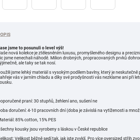
POPIS
ase jsme to posunuli o level výš!
aše nová kolekce je ztělesněním luxusu, promyšleného designu a precizní
ic jsme nenechali náhodě. Milion drobných, propracovaných prvků dohrom
ýjimečně, ale taky se tak nosí.
oužili jsme lehký materiál s vysokým podílem bavlny, který je neskutečně 
ahřeje vás v jarním chladu a díky své prodyšnosti vás nezklame ani při le
ousku.
oporučené praní: 30 stupňů, žehlení ano, sušení ne
oba doručení: 4-10 pracovních dní (doba je závislá na vytíženosti a mno
ateriál: 85% cotton, 15% PES
šechny kousky jsou vyrobeny s láskou v České republice
elikost: Velikost běžně sedí tak, jak jste zvyklí. Pro více oversized střih zvo