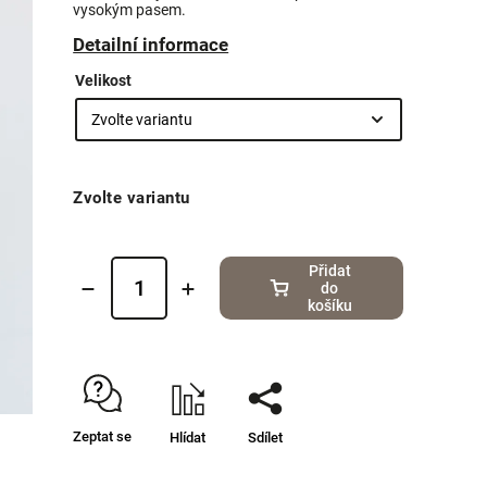
vysokým pasem.
Detailní informace
Velikost
Zvolte variantu
Přidat
do
košíku
Zeptat se
Hlídat
Sdílet