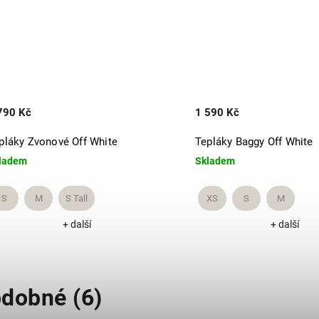
790 Kč
1 590 Kč
pláky Zvonové Off White
Tepláky Baggy Off White
ladem
Skladem
S
M
S Tall
XS
S
M
+ další
+ další
dobné (6)