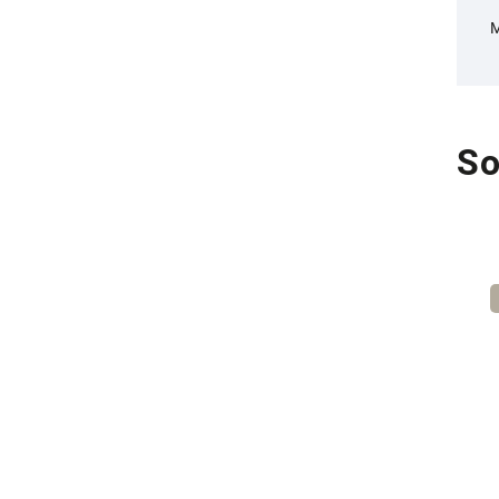
M
So
Novinka