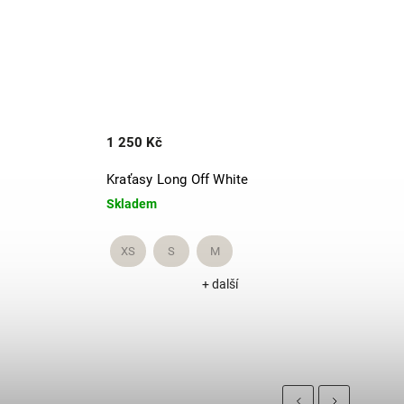
1 250 Kč
1 89
Kraťasy Long Off White
Mikin
Skladem
Skla
XS
S
M
XS
+ další
Previous
Next