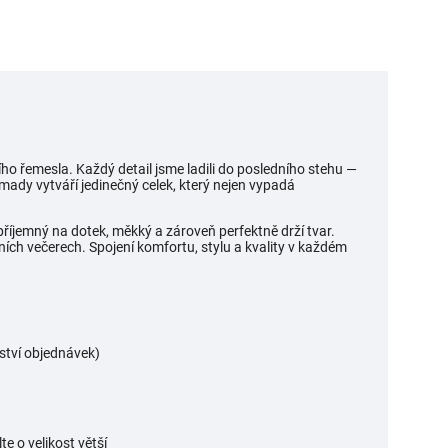
ho řemesla. Každý detail jsme ladili do posledního stehu —
ady vytváří jedinečný celek, který nejen vypadá
příjemný na dotek, měkký a zároveň perfektně drží tvar.
tních večerech. Spojení komfortu, stylu a kvality v každém
žství objednávek)
lte o velikost větší