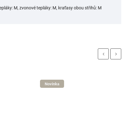
tepláky: M, zvonové tepláky: M, kraťasy obou střihů: M
Previous
Next
Novinka
N