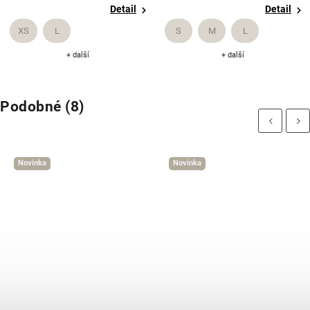
l
Detail
Detai
S
M
L
XS
S
M
+ další
+ další
Podobné (8)
Previous
Next
Novinka
Novinka