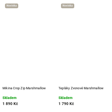
Novinka
Novinka
Tepláky Zvonové Marshmallow
Mikina Zip Ash Grey
Skladem
Skladem
1 790 Kč
2 390 Kč