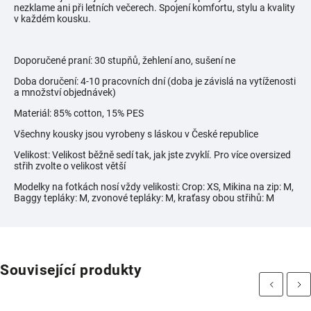
nezklame ani při letních večerech. Spojení komfortu, stylu a kvality
v každém kousku.
Doporučené praní: 30 stupňů, žehlení ano, sušení ne
Doba doručení: 4-10 pracovních dní (doba je závislá na vytíženosti
a množství objednávek)
Materiál: 85% cotton, 15% PES
Všechny kousky jsou vyrobeny s láskou v České republice
Velikost: Velikost běžně sedí tak, jak jste zvyklí. Pro více oversized
střih zvolte o velikost větší
Modelky na fotkách nosí vždy velikosti:
Crop: XS, Mikina na zip: M,
Baggy tepláky: M, zvonové tepláky: M, kraťasy obou střihů: M
Související produkty
Previous
Next