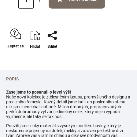
Zeptat se
Hlídat
Sdílet
POPIS
Zase jsme to posunuli o level výš!
Naše nová kolekce je ztělesněním luxusu, promyšleného designu a
precizního řemesla. Každý detail jsme ladili do posledního stehu —
nic jsme nenechali náhodě. Milion drobných, propracovaných
prvků dohromady vytváří jedinečný celek, který nejen vypadá
výjimečně, ale taky se tak nosí.
Použili jsme lehký materiál s vysokým podílem bavlny, který je
neskutečně příjemný na dotek, měkký a zároveň perfektně drží
tvar. Zahřeje vás v jarním chladu a díky své prodyšnosti vás