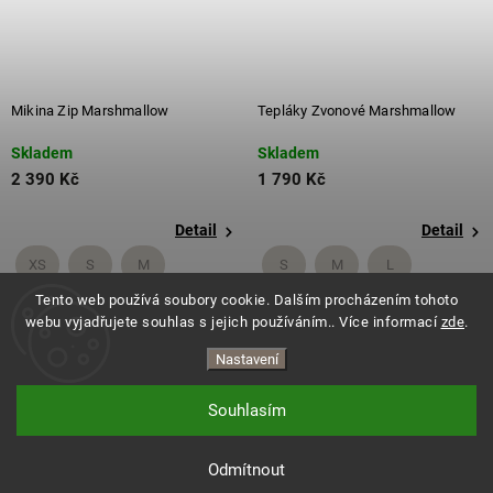
Mikina Zip Marshmallow
Tepláky Zvonové Marshmallow
Skladem
Skladem
2 390 Kč
1 790 Kč
Detail
Detail
XS
S
M
S
M
L
Tento web používá soubory cookie. Dalším procházením tohoto
+ další
+ další
webu vyjadřujete souhlas s jejich používáním.. Více informací
zde
.
Nastavení
Souhlasím
Copyright 2026
ES.LEVITATE
. Všechna práva vyhrazena.
Vytvořil Shoptet
Odmítnout