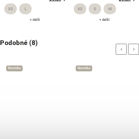
XS
L
XS
S
M
+ další
+ další
Podobné (8)
Previous
Next
Novinka
Novinka