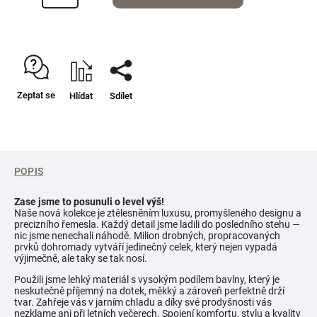
Zeptat se
Hlídat
Sdílet
POPIS
Zase jsme to posunuli o level výš!
Naše nová kolekce je ztělesněním luxusu, promyšleného designu a
precizního řemesla. Každý detail jsme ladili do posledního stehu —
nic jsme nenechali náhodě. Milion drobných, propracovaných
prvků dohromady vytváří jedinečný celek, který nejen vypadá
výjimečně, ale taky se tak nosí.
Použili jsme lehký materiál s vysokým podílem bavlny, který je
neskutečně příjemný na dotek, měkký a zároveň perfektně drží
tvar. Zahřeje vás v jarním chladu a díky své prodyšnosti vás
nezklame ani při letních večerech. Spojení komfortu, stylu a kvality