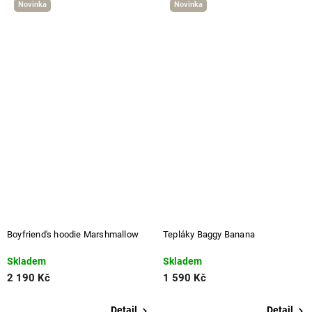
Novinka
Novinka
Boyfriend's hoodie Marshmallow
Tepláky Baggy Banana
Skladem
Skladem
2 190 Kč
1 590 Kč
Detail
Detail