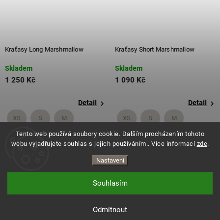
Kraťasy Long Marshmallow
Kraťasy Short Marshmallow
Skladem
Skladem
1 250 Kč
1 090 Kč
Detail
Detail
XS
S
M
XS
S
M
Tento web používá soubory cookie. Dalším procházením tohoto
+ další
+ další
webu vyjadřujete souhlas s jejich používáním.. Více informací
zde
.
Nastavení
Souhlasím
Copyright 2026
ES.LEVITATE
. Všechna práva vyhrazena.
Vytvořil Shoptet
Odmítnout