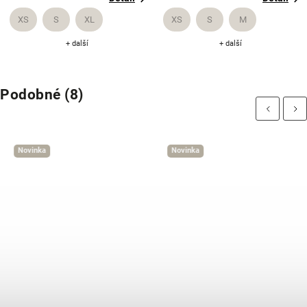
XS
S
XL
XS
S
M
+ další
+ další
Podobné (8)
Previous
Next
Novinka
Novinka