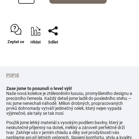
Zeptat se
Hlídat
Sdílet
POPIS
Zase jsme to posunuli o level výš!
Naše nová kolekce je ztělesněním luxusu, promyšleného designu a
precizního řemesla. Každý detail jsme ladili do posledního stehu —
nic jsme nenechali náhodě. Milion drobných, propracovaných
prvků dohromady vytváří jedinečný celek, který nejen vypadá
výjimečně, ale taky se tak nosí.
Použili jsme lehký materiál s vysokým podílem bavlny, který je
neskutečně příjemný na dotek, měkký a zároveň perfektně drží
tvar. Zahřeje vás v jarním chladu a díky své prodyšnosti vás
nezklame ani při letních večerech. Spojení komfortu, stylu a kvality