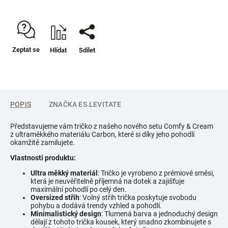
Zeptat se
Hlídat
Sdílet
POPIS
ZNAČKA
ES.LEVITATE
Představujeme vám tričko z našeho nového setu Comfy & Cream
z ultraměkkého materiálu Carbon, které si díky jeho pohodlí
okamžitě zamilujete.
Vlastnosti produktu:
Ultra měkký materiál
: Tričko je vyrobeno z prémiové směsi,
která je neuvěřitelně příjemná na dotek a zajišťuje
maximální pohodlí po celý den.
Oversized střih
: Volný střih trička poskytuje svobodu
pohybu a dodává trendy vzhled a pohodlí.
Minimalistický design
: Tlumená barva a jednoduchý design
dělají z tohoto trička kousek, který snadno zkombinujete s