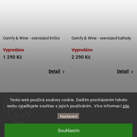
Comfy & Wine - oversized tričko
Comfy & Wine - oversized kalhoty
Vyprodáno
Vyprodáno
1 290 Kč
2 290 Kč
Detail
Detail
Tento web používá soubory cookie. Dalším procházením tohoto
webu vyjadřujete souhlas s jejich používáním.. Více informací
zde
.
Nastavení
Souhlasím
Copyright 2026
ES.LEVITATE
. Všechna práva vyhrazena.