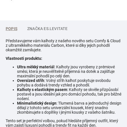
POPIS
ZNAČKA
ES.LEVITATE
Představujeme vám kalhoty z našeho nového setu Comfy & Cloud
z ultraměkkého materiálu Carbon, které si díky jejich pohodlí
okamžitě zamilujete.
Vlastnosti produktu:
Ultra měkký materiál
: Kalhoty jsou vyrobeny z prémiové
směsi, která je neuvěřitelně příjemná na dotek a zajišťuje
maximální pohodlí po celý den.
Oversized střih
: Volný střih kalhot poskytuje svobodu
pohybu a dodává trendy vzhled a pohodlí.
Kalhoty s elastickým pasem
: Kalhoty se skvěle přizpůsobí
postavě a jsou ideální jak pro domácí pohodu, tak pro běžné
nošení.
Minimalistický design
: Tlumená barva a jednoduchý design
dělají z tohoto setu univerzální kousek, který snadno
zkombinujete s doplňky i jinými kousky z vašeho šatníku.
Tento set je perfektní volbou, pokud hledáte příjemný outfit, který
vám zajistí luxusní pohodlí a trendy fit na každý den.