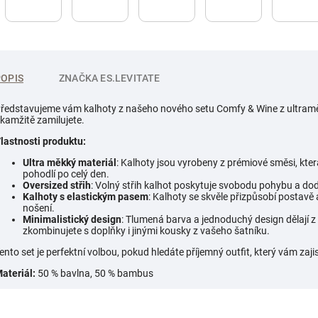
POPIS
ZNAČKA
ES.LEVITATE
ředstavujeme vám kalhoty z našeho nového setu Comfy & Wine z ultraměkk
kamžitě zamilujete.
lastnosti produktu:
Ultra měkký materiál
: Kalhoty jsou vyrobeny z prémiové směsi, kter
pohodlí po celý den.
Oversized střih
: Volný střih kalhot poskytuje svobodu pohybu a dod
Kalhoty s elastickým pasem
: Kalhoty se skvěle přizpůsobí postavě 
nošení.
Minimalistický design
: Tlumená barva a jednoduchý design dělají z
zkombinujete s doplňky i jinými kousky z vašeho šatníku.
ento set je perfektní volbou, pokud hledáte příjemný outfit, který vám zajis
ateriál:
50 % bavlna, 50 % bambus