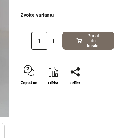
Zvolte variantu
Přidat
do
košíku
Zeptat se
Hlídat
Sdílet