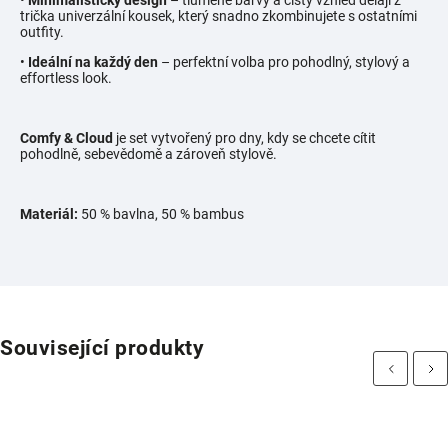
•
Minimalistický design
– tlumené barvy a čistý vzhled dělají z
trička univerzální kousek, který snadno zkombinujete s ostatními
outfity.
•
Ideální na každý den
– perfektní volba pro pohodlný, stylový a
effortless look.
Comfy & Cloud
je set vytvořený pro dny, kdy se chcete cítit
pohodlně, sebevědomě a zároveň stylově.
Materiál:
50 % bavlna, 50 % bambus
Související produkty
Previous
Next