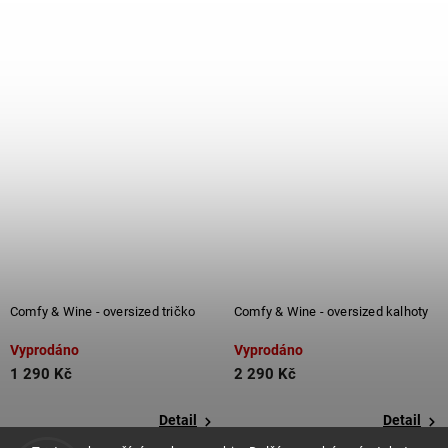
Comfy & Wine - oversized tričko
Comfy & Wine - oversized kalhoty
Vyprodáno
Vyprodáno
1 290 Kč
2 290 Kč
Detail
Detail