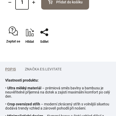
Přidat do košíku
Zeptat se
Hlídat
Sdílet
POPIS
ZNAČKA
ES.LEVITATE
Vlastnosti produktu:
•
Ultra měkký materiál
– prémiová směs bavlny a bambusu je
neuvěřitelně příjemná na dotek a zajistí maximální komfort po celý
den.
•
Crop oversized střih
– moderní zkrácený střih s volnější siluetou
dodává trendy vzhled a zároveň pohodlí při nošení.