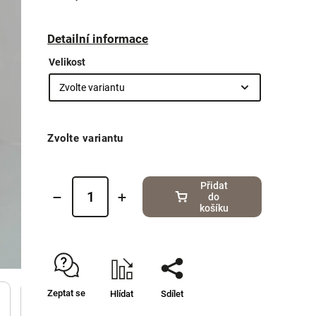
Detailní informace
Velikost
Zvolte variantu
Přidat
do
košíku
Zeptat se
Hlídat
Sdílet