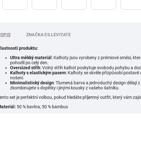
POPIS
ZNAČKA
ES.LEVITATE
lastnosti produktu:
Ultra měkký materiál
: Kalhoty jsou vyrobeny z prémiové směsi, kter
pohodlí po celý den.
Oversized střih
: Volný střih kalhot poskytuje svobodu pohybu a dod
Kalhoty s elastickým pasem
: Kalhoty se skvěle přizpůsobí postavě 
nošení.
Minimalistický design
: Tlumená barva a jednoduchý design dělají z
zkombinujete s doplňky i jinými kousky z vašeho šatníku.
ento set je perfektní volbou, pokud hledáte příjemný outfit, který vám zajis
ateriál:
50 % bavlna, 50 % bambus