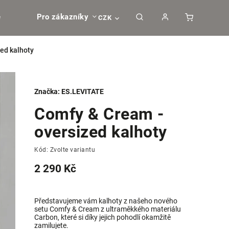
e
Pro zákazníky
CZK
ed kalhoty
Značka:
ES.LEVITATE
Comfy & Cream -
oversized kalhoty
Kód:
Zvolte variantu
2 290 Kč
Představujeme vám kalhoty z našeho nového
setu Comfy & Cream z ultraměkkého materiálu
Carbon, které si díky jejich pohodlí okamžitě
zamilujete.