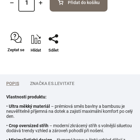
Přidat do košíku
Zeptat se
Hlídat
Sdílet
POPIS
ZNAČKA
ES.LEVITATE
Vlastnosti produktu:
•
Ultra měkký materiál
– prémiová směs bavlny a bambusu je
neuvěřitelně příjemná na dotek a zajistí maximální komfort po celý
den.
•
Crop oversized střih
– moderní zkrácený střih s volnější siluetou
dodává trendy vzhled a zároveň pohodlí při nošení.