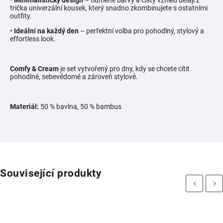
•
Minimalistický design
– tlumené barvy a čistý vzhled dělají z
trička univerzální kousek, který snadno zkombinujete s ostatními
outfity.
•
Ideální na každý den
– perfektní volba pro pohodlný, stylový a
effortless look.
Comfy & Cream
je set vytvořený pro dny, kdy se chcete cítit
pohodlně, sebevědomě a zároveň stylově.
Materiál:
50 % bavlna, 50 % bambus
Související produkty
Previous
Next