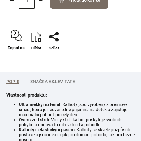
Přidat do košíku
Zeptat se
Hlídat
Sdílet
POPIS
ZNAČKA
ES.LEVITATE
Vlastnosti produktu:
Ultra měkký materiál
: Kalhoty jsou vyrobeny z prémiové
směsi, která je neuvěřitelně příjemná na dotek a zajišťuje
maximální pohodlí po celý den.
Oversized střih
: Volný střih kalhot poskytuje svobodu
pohybu a dodává trendy vzhled a pohodlí.
Kalhoty s elastickým pasem
: Kalhoty se skvěle přizpůsobí
postavě a jsou ideální jak pro domácí pohodu, tak pro běžné
nošení.