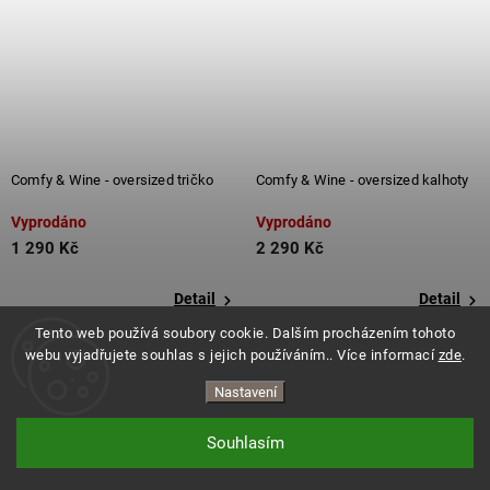
Comfy & Wine - oversized tričko
Comfy & Wine - oversized kalhoty
Vyprodáno
Vyprodáno
1 290 Kč
2 290 Kč
Detail
Detail
Tento web používá soubory cookie. Dalším procházením tohoto
webu vyjadřujete souhlas s jejich používáním.. Více informací
zde
.
Nastavení
Souhlasím
Copyright 2026
ES.LEVITATE
. Všechna práva vyhrazena.