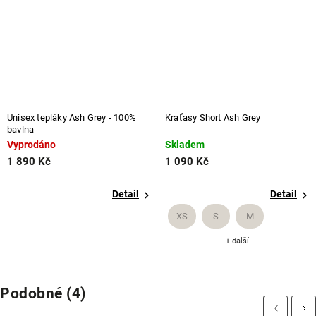
Unisex tepláky Ash Grey - 100%
Kraťasy Short Ash Grey
bavlna
Vyprodáno
Skladem
1 890 Kč
1 090 Kč
Detail
Detail
XS
S
M
+ další
Podobné (4)
Previous
Next