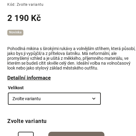
Kód:
Zvolte variantu
2 190 Kč
Novinka
Pohodlná mikina s širokými rukávy a volnějším střihem, která působí,
jako bys ji vypůjčil/a z přítelova šatníku. Má neformální, ale
promyšlený vzhled a je ušitá z měkkého, příjemného materiálu, ve
kterém se budeš cítit skvěle celý den. Ideální volba na volnočasový
look nebo jako stylový základ městského outfitu.
Detailní informace
Velikost
Zvolte variantu