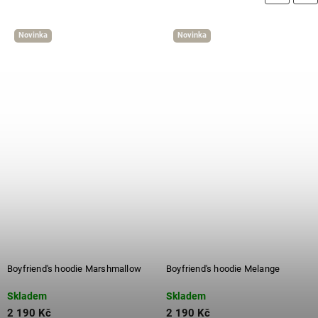
Novinka
Novinka
Boyfriend's hoodie Marshmallow
Boyfriend's hoodie Melange
Skladem
Skladem
2 190 Kč
2 190 Kč