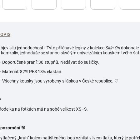
POPIS
bjev sílu jednoduchosti. Tyto přiléhavé legíny z kolekce
Skin On
dokonale 
 kamkoliv, jednoduše se stanou skvělým univerzálním kouskem tvého šat
 Doporučené praní: 30 stupňů. Nedávat do sušičky.
 Materiál: 82% PES 18% elastan.
 Všechny kousky jsou vyrobeny s láskou v České republice.
♡
*
odelka na fotkách má na sobě velikost
XS–S.
pozornění 🌸
ytlačený „kruh“ kolem natištěného loga vzniká vlivem tlaku, který je potřeb