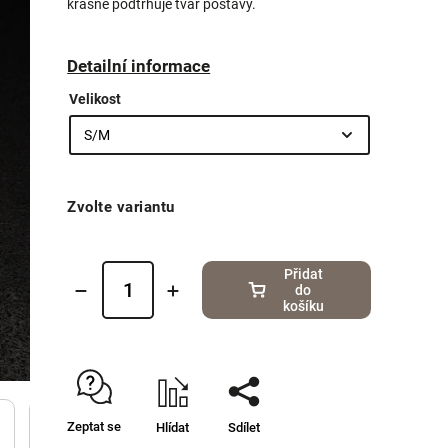
krásně podtrhuje tvar postavy.
Detailní informace
Velikost
Zvolte variantu
Přidat
do
košíku
Zeptat se
Hlídat
Sdílet