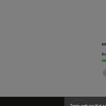
1 090 Kč
89
Cropped Long sleeve Baby pink
Bo
Skladem
Sk
XS/S
S/M
M/L
+ další
Tento web používá s