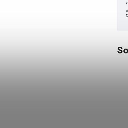
v
V
D
So