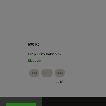
690 Kč
990 
Crop Tílko Baby pink
Šaty 
Skladem
Skla
XXS
XS/S
S/M
XS/
+ další