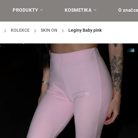
PRODUKTY
KOSMETIKA
O značc
/
KOLEKCE
/
SKIN ON
/
Legíny Baby pink