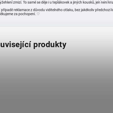
yžehlení zmizí. To samé se děje i u teplákovek a jiných kousků, jen není kruh
 případě reklamace z důvodu viditelného otlaku, bez jakékoliv předchoz
ěkujeme za pochopení. ♡
uvisející produkty