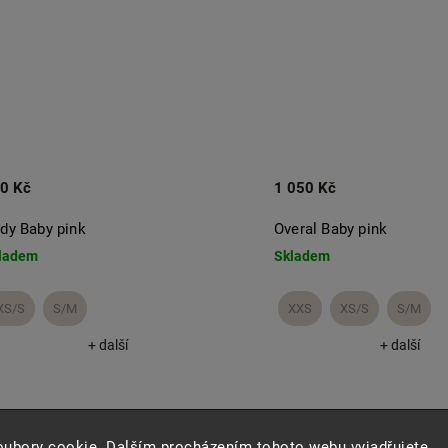
0 Kč
1 050 Kč
dy Baby pink
Overal Baby pink
ladem
Skladem
XS/S
S/M
XXS
XS/S
S/M
+ další
+ další
oubory cookie. Dalším procházením tohoto webu vyjadřujete