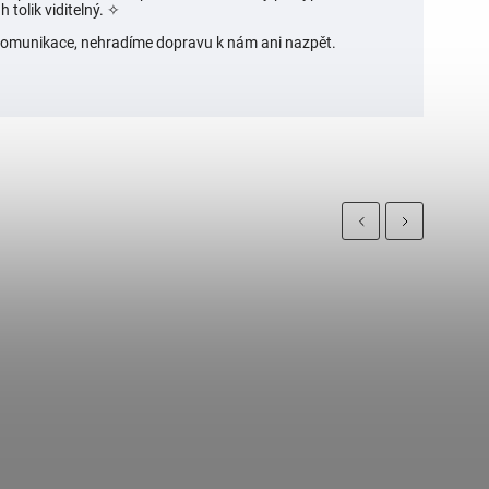
 tolik viditelný.
✧
í komunikace, nehradíme dopravu k nám ani nazpět.
Previous
Next