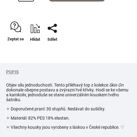
Zeptat se
Hlídat
Sdílet
POPIS
Objev sílu jednoduchosti. Tento přiléhavý top z kolekce
Skin On
dokonale obepne postavu a zvýrazní tvé křivky. Hodí se ke všemu
a kamkoliv, jednoduše se stane univerzálním kouskem tvého
šatníku.
✧ Doporučené praní: 30 stupňů. Nedávat do sušičky.
✧ Materiál: 82% PES 18% elastan.
✧ Všechny kousky jsou vyrobeny s láskou v České republice.
♡