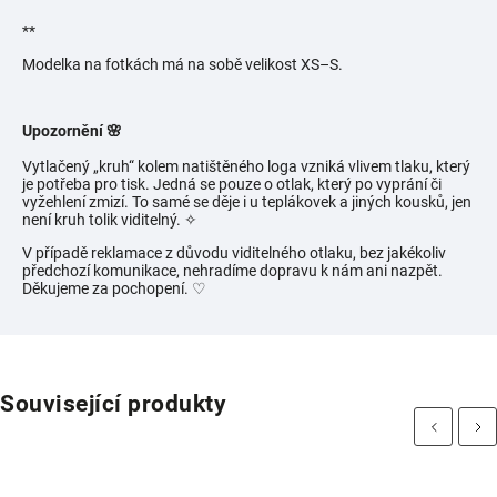
**
Modelka na fotkách má na sobě velikost
XS–S.
Upozornění 🌸
Vytlačený „kruh“ kolem natištěného loga vzniká vlivem tlaku, který
je potřeba pro tisk. Jedná se pouze o otlak, který po vyprání či
vyžehlení zmizí. To samé se děje i u teplákovek a jiných kousků, jen
není kruh tolik viditelný.
✧
V případě reklamace z důvodu viditelného otlaku, bez jakékoliv
předchozí komunikace, nehradíme dopravu k nám ani nazpět.
Děkujeme za pochopení. ♡
Související produkty
Previous
Next