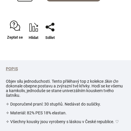
Zeptat se
Hlídat
Sdílet
POPIS
Objev sílu jednoduchosti. Tento přiléhavý top z kolekce
Skin On
dokonale obepne postavu a zvýrazní tvé křivky. Hodí se ke všemu
a kamkoliv, jednoduše se stane univerzálním kouskem tvého
šatníku.
✧ Doporučené praní: 30 stupňů. Nedávat do sušičky.
✧ Materiál: 82% PES 18% elastan.
✧ Všechny kousky jsou vyrobeny s láskou v České republice.
♡