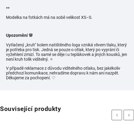
**
Modelka na fotkách má na sobě velikost
XS–S.
Upozornění 🌸
Vytlačený „kruh“ kolem natištěného loga vzniká vlivem tlaku, který
je potřeba pro tisk. Jedná se pouze o otlak, který po vyprání či
vyžehlení zmizí. To samé se děje i u teplákovek a jiných kousků, jen
není kruh tolik viditelný.
✧
V případě reklamace z důvodu viditelného otlaku, bez jakékoliv
předchozí komunikace, nehradíme dopravu k nám ani nazpět.
Děkujeme za pochopení. ♡
Související produkty
Previous
Next