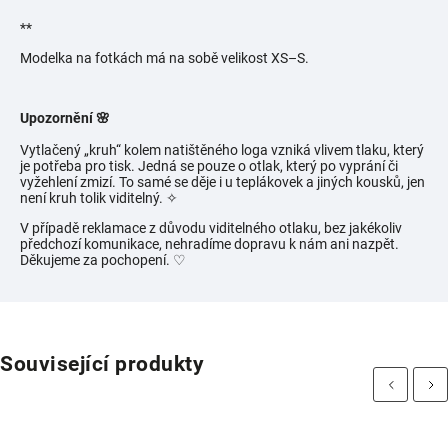
**
Modelka na fotkách má na sobě velikost
XS–S.
Upozornění 🌸
Vytlačený „kruh“ kolem natištěného loga vzniká vlivem tlaku, který
je potřeba pro tisk. Jedná se pouze o otlak, který po vyprání či
vyžehlení zmizí. To samé se děje i u teplákovek a jiných kousků, jen
není kruh tolik viditelný.
✧
V případě reklamace z důvodu viditelného otlaku, bez jakékoliv
předchozí komunikace, nehradíme dopravu k nám ani nazpět.
Děkujeme za pochopení. ♡
Související produkty
Previous
Next