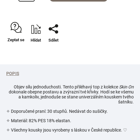
Zeptat se
Hlídat
Sdílet
POPIS
Objev sílu jednoduchosti. Tento přiléhavý top z kolekce
Skin On
dokonale obepne postavu a zvýrazní tvé křivky. Hodí se ke všemu
a kamkoliv, jednoduše se stane univerzálním kouskem tvého
šatníku.
✧ Doporučené praní: 30 stupňů. Nedávat do sušičky.
✧ Materiál: 82% PES 18% elastan.
✧ Všechny kousky jsou vyrobeny s láskou v České republice.
♡