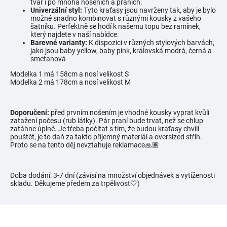
tvar i po mnoha nošeních a praních.
Univerzální styl:
Tyto kraťasy jsou navrženy tak, aby je bylo
možné snadno kombinovat s různými kousky z vašeho
šatníku. Perfektně se hodí k našemu topu bez ramínek,
který najdete v naší nabídce.
Barevné varianty:
K dispozici v různých stylových barvách,
jako jsou baby yellow, baby pink, královská modrá, černá a
smetanová
Modelka 1 má 158cm a nosí velikost S
Modelka 2 má 178cm a nosí velikost M
Doporučení:
před prvním nošením je vhodné kousky vyprat kvůli
zatažení počesu (rub látky).
Pár praní bude trvat, než se chlup
zatáhne úplně. Je třeba počítat s tím, že budou kraťasy chvíli
pouštět, je to daň za takto příjemný materiál a oversized střih.
Proto se na tento děj nevztahuje reklamace🙏🏽
Doba dodání: 3-7 dní (závisí na množství objednávek a vytíženosti
skladu. Děkujeme předem za trpělivost🤍)