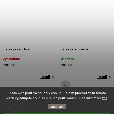
Kraťasy - sapphire
Kraťasy - lemonade
Vyprodáno
Skladem
990 Kč
990 Kč
Detail
Detail
XL
Tento web používá soubory cookie. Dalším procházením tohoto
+ další
webu vyjadřujete souhlas s jejich používáním.. Více informací
zde
.
Nastavení