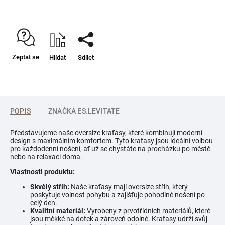
Zeptat se
Hlídat
Sdílet
POPIS
ZNAČKA
ES.LEVITATE
Představujeme naše oversize kraťasy, které kombinují moderní
design s maximálním komfortem. Tyto kraťasy jsou ideální volbou
pro každodenní nošení, ať už se chystáte na procházku po městě
nebo na relaxaci doma.
Vlastnosti produktu:
Skvělý střih:
Naše kraťasy mají oversize střih, který
poskytuje volnost pohybu a zajišťuje pohodlné nošení po
celý den.
Kvalitní materiál:
Vyrobeny z prvotřídních materiálů, které
jsou měkké na dotek a zároveň odolné. Kraťasy udrží svůj