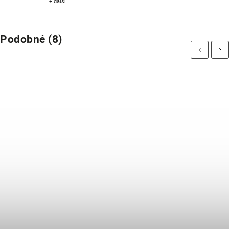
+ další
Podobné (8)
Previous
Next