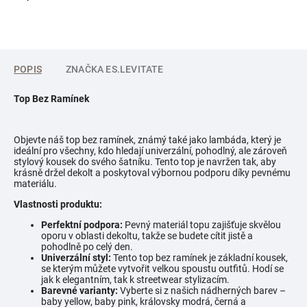
POPIS
ZNAČKA
ES.LEVITATE
Top Bez Ramínek
Objevte náš top bez ramínek, známý také jako lambáda, který je
ideální pro všechny, kdo hledají univerzální, pohodlný, ale zároveň
stylový kousek do svého šatníku. Tento top je navržen tak, aby
krásně držel dekolt a poskytoval výbornou podporu díky pevnému
materiálu.
Vlastnosti produktu:
Perfektní podpora:
Pevný materiál topu zajišťuje skvělou
oporu v oblasti dekoltu, takže se budete cítit jistě a
pohodlně po celý den.
Univerzální styl:
Tento top bez ramínek je základní kousek,
se kterým můžete vytvořit velkou spoustu outfitů. Hodí se
jak k elegantním, tak k streetwear stylizacím.
Barevné varianty:
Vyberte si z našich nádherných barev –
baby yellow, baby pink, královsky modrá, černá a