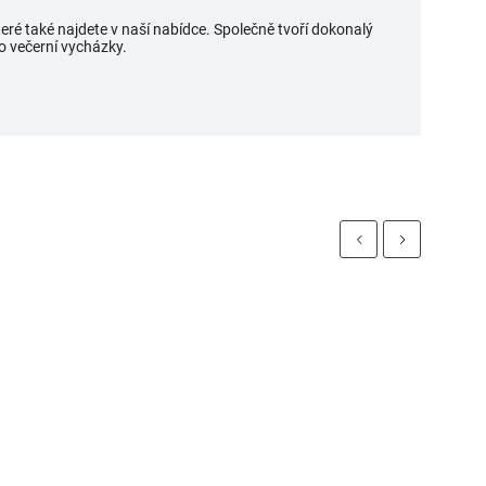
teré také najdete v naší nabídce. Společně tvoří dokonalý
po večerní vycházky.
Previous
Next