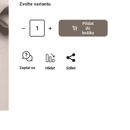
Zvolte variantu
Přidat
do
košíku
Zeptat se
Hlídat
Sdílet