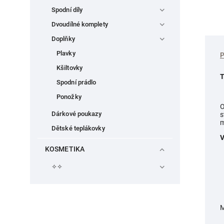
Spodní díly
Dvoudílné komplety
Doplňky
Plavky
Kšiltovky
T
Spodní prádlo
Ponožky
O
Dárkové poukazy
s
m
Dětské teplákovky
V
KOSMETIKA
✧✧
M