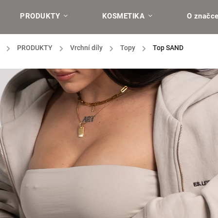
PRODUKTY
KOSMETIKA
O značc
/
PRODUKTY
/
Vrchní díly
/
Topy
/
Top SAND