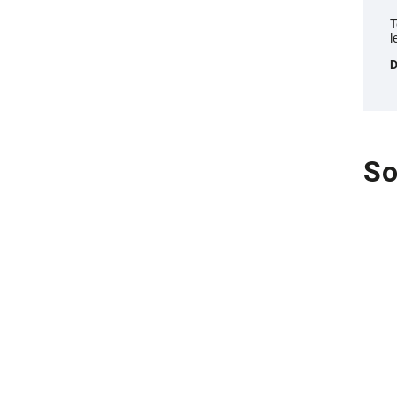
T
l
D
So