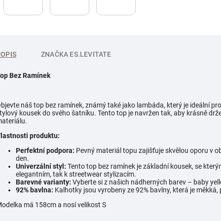
POPIS
ZNAČKA
ES.LEVITATE
op Bez Ramínek
bjevte náš top bez ramínek, známý také jako lambáda, který je ideální pro
tylový kousek do svého šatníku. Tento top je navržen tak, aby krásně dr
ateriálu.
lastnosti produktu:
Perfektní podpora:
Pevný materiál topu zajišťuje skvělou oporu v obl
den.
Univerzální styl:
Tento top bez ramínek je základní kousek, se kterým
elegantním, tak k streetwear stylizacím.
Barevné varianty:
Vyberte si z našich nádherných barev – baby yel
92% bavlna:
Kalhotky jsou vyrobeny ze 92% bavlny, která je měkká,
odelka má 158cm a nosí velikost S