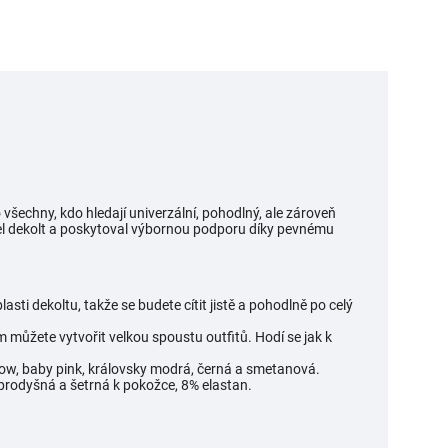
 všechny, kdo hledají univerzální, pohodlný, ale zároveň
žel dekolt a poskytoval výbornou podporu díky pevnému
asti dekoltu, takže se budete cítit jistě a pohodlně po celý
 můžete vytvořit velkou spoustu outfitů. Hodí se jak k
low, baby pink, královsky modrá, černá a smetanová.
 prodyšná a šetrná k pokožce, 8% elastan.