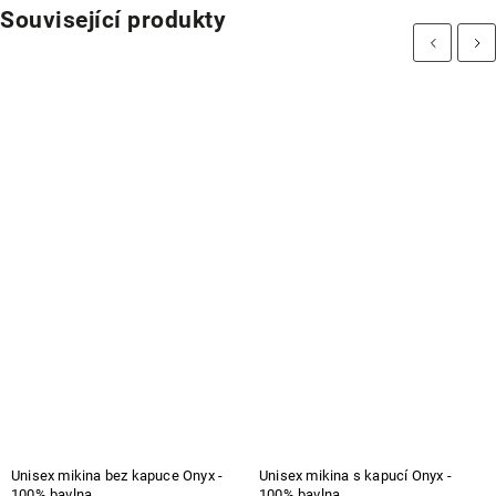
Související produkty
Previous
Next
Unisex mikina bez kapuce Onyx -
Unisex mikina s kapucí Onyx -
100% bavlna
100% bavlna