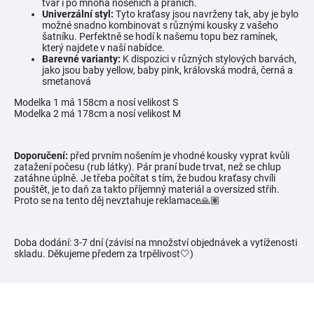
tvar i po mnoha nošeních a praních.
Univerzální styl:
Tyto kraťasy jsou navrženy tak, aby je bylo
možné snadno kombinovat s různými kousky z vašeho
šatníku. Perfektně se hodí k našemu topu bez ramínek,
který najdete v naší nabídce.
Barevné varianty:
K dispozici v různých stylových barvách,
jako jsou baby yellow, baby pink, královská modrá, černá a
smetanová
Modelka 1 má 158cm a nosí velikost S
Modelka 2 má 178cm a nosí velikost M
Doporučení:
před prvním nošením je vhodné kousky vyprat kvůli
zatažení počesu (rub látky).
Pár praní bude trvat, než se chlup
zatáhne úplně. Je třeba počítat s tím, že budou kraťasy chvíli
pouštět, je to daň za takto příjemný materiál a oversized střih.
Proto se na tento děj nevztahuje reklamace🙏🏽
Doba dodání: 3-7 dní (závisí na množství objednávek a vytíženosti
skladu. Děkujeme předem za trpělivost🤍)