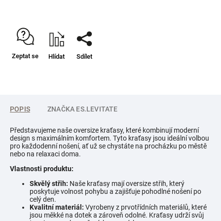
Zeptat se
Hlídat
Sdílet
POPIS
ZNAČKA
ES.LEVITATE
Představujeme naše oversize kraťasy, které kombinují moderní
design s maximálním komfortem. Tyto kraťasy jsou ideální volbou
pro každodenní nošení, ať už se chystáte na procházku po městě
nebo na relaxaci doma.
Vlastnosti produktu:
Skvělý střih:
Naše kraťasy mají oversize střih, který
poskytuje volnost pohybu a zajišťuje pohodlné nošení po
celý den.
Kvalitní materiál:
Vyrobeny z prvotřídních materiálů, které
jsou měkké na dotek a zároveň odolné. Kraťasy udrží svůj