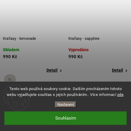
Kraťasy - lemonade
Kraťasy - sapphire
Skladem
Vyprodáno
990 Kč
990 Kč
Detail
Detail
XL
Tento web používá soubory cookie. Dalším procházením tohoto
+ další
webu vyjadřujete souhlas s jejich používáním.. Více informací
zde
.
Nastavení
Souhlasím
Copyright 2026
ES.LEVITATE
. Všechna práva vyhrazena.