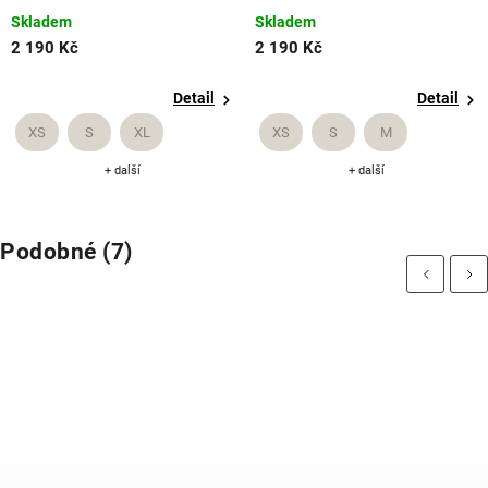
Skladem
Skladem
2 190 Kč
2 190 Kč
Detail
Detail
XS
S
XL
XS
S
M
+ další
+ další
Podobné (7)
Previous
Next