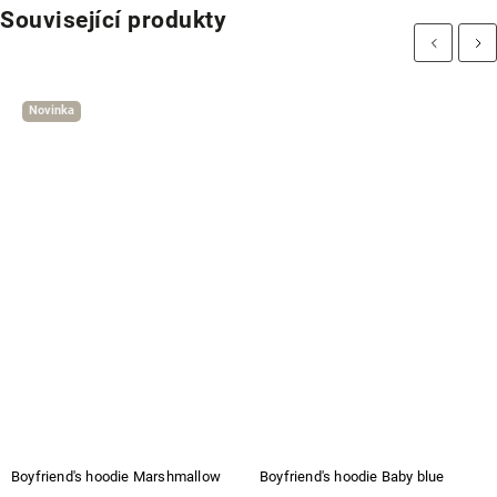
Související produkty
Previous
Next
Novinka
Boyfriend's hoodie Marshmallow
Boyfriend's hoodie Baby blue