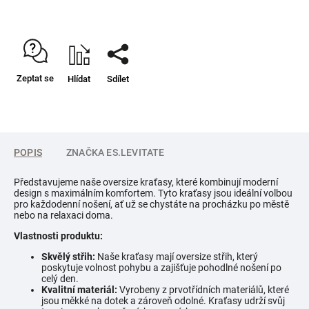
Zeptat se
Hlídat
Sdílet
POPIS
ZNAČKA
ES.LEVITATE
Představujeme naše oversize kraťasy, které kombinují moderní
design s maximálním komfortem. Tyto kraťasy jsou ideální volbou
pro každodenní nošení, ať už se chystáte na procházku po městě
nebo na relaxaci doma.
Vlastnosti produktu:
Skvělý střih:
Naše kraťasy mají oversize střih, který
poskytuje volnost pohybu a zajišťuje pohodlné nošení po
celý den.
Kvalitní materiál:
Vyrobeny z prvotřídních materiálů, které
jsou měkké na dotek a zároveň odolné. Kraťasy udrží svůj