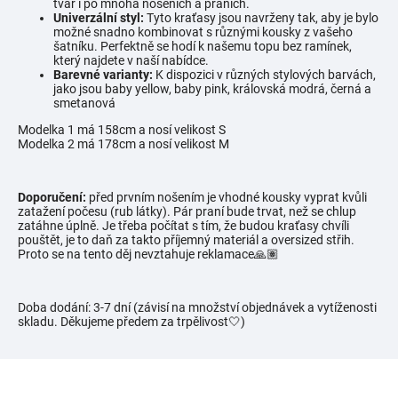
tvar i po mnoha nošeních a praních.
Univerzální styl:
Tyto kraťasy jsou navrženy tak, aby je bylo
možné snadno kombinovat s různými kousky z vašeho
šatníku. Perfektně se hodí k našemu topu bez ramínek,
který najdete v naší nabídce.
Barevné varianty:
K dispozici v různých stylových barvách,
jako jsou baby yellow, baby pink, královská modrá, černá a
smetanová
Modelka 1 má 158cm a nosí velikost S
Modelka 2 má 178cm a nosí velikost M
Doporučení:
před prvním nošením je vhodné kousky vyprat kvůli
zatažení počesu (rub látky).
Pár praní bude trvat, než se chlup
zatáhne úplně. Je třeba počítat s tím, že budou kraťasy chvíli
pouštět, je to daň za takto příjemný materiál a oversized střih.
Proto se na tento děj nevztahuje reklamace🙏🏽
Doba dodání: 3-7 dní (závisí na množství objednávek a vytíženosti
skladu. Děkujeme předem za trpělivost🤍)