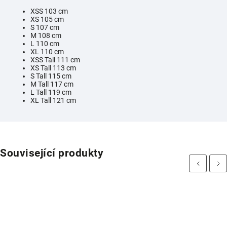
XSS 103 cm
XS 105 cm
S 107 cm
M 108 cm
L 110 cm
XL 110 cm
XSS Tall 111 cm
XS Tall 113 cm
S Tall 115 cm
M Tall 117 cm
L Tall 119 cm
XL Tall 121 cm
Související produkty
Previous
Next