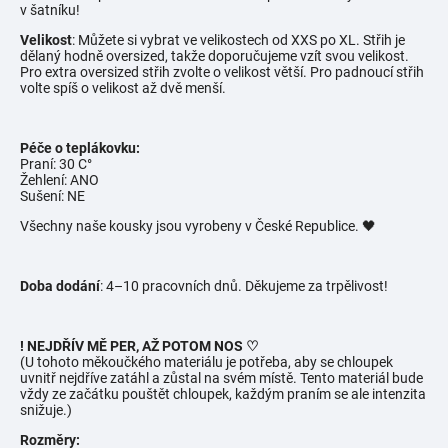
v šatníku!
Velikost
: Můžete si vybrat ve velikostech od XXS po XL. Střih je
dělaný hodně oversized, takže doporučujeme vzít svou velikost.
Pro extra oversized střih zvolte o velikost větší. Pro padnoucí střih
volte spíš o velikost až dvě menší.
Péče o teplákovku:
Praní: 30 C°
Žehlení: ANO
Sušení: NE
Všechny naše kousky jsou vyrobeny v České Republice. 🖤
Doba dodání
: 4–10 pracovních dnů. Děkujeme za trpělivost!
! NEJDŘÍV MĚ PER, AŽ POTOM NOS ♡
(U tohoto měkoučkého materiálu je potřeba, aby se chloupek
uvnitř nejdříve zatáhl a zůstal na svém místě. Tento materiál bude
vždy ze začátku pouštět chloupek, každým praním se ale intenzita
snižuje.)
Rozměry: