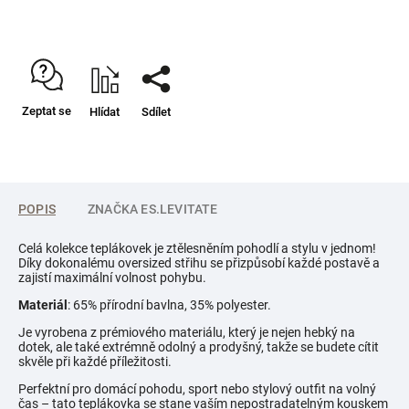
Zeptat se
Hlídat
Sdílet
POPIS
ZNAČKA
ES.LEVITATE
Celá kolekce teplákovek je ztělesněním pohodlí a stylu v jednom!
Díky dokonalému oversized střihu se přizpůsobí každé postavě a
zajistí maximální volnost pohybu.
Materiál
: 65% přírodní bavlna, 35% polyester.
Je vyrobena z prémiového materiálu, který je nejen hebký na
dotek, ale také extrémně odolný a prodyšný, takže se budete cítit
skvěle při každé příležitosti.
Perfektní pro domácí pohodu, sport nebo stylový outfit na volný
čas – tato teplákovka se stane vaším nepostradatelným kouskem