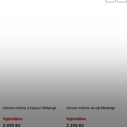
Unisex mikina s kapucí Melange
Unisex mikina na zip Melange
Vyprodáno
Vyprodáno
2 090 Kč
2 290 Kč