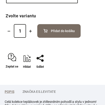
Zvolte variantu
Přidat do košíku
Zeptat se
Hlídat
Sdílet
POPIS
ZNAČKA
ES.LEVITATE
Celá kolekce teplákovek je ztělesněním pohodlí a stylu v jednom!