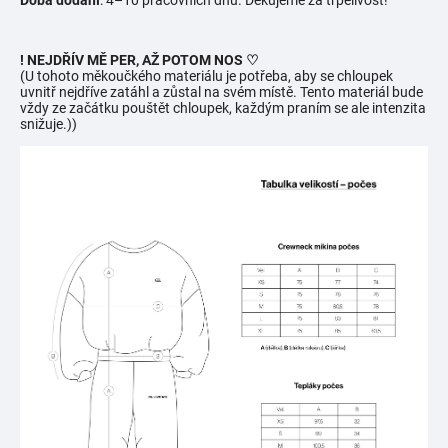
Doba dodání
: 4–10 pracovních dnů. Děkujeme za trpělivost!
! NEJDŘÍV MĚ PER, AŽ POTOM NOS ♡
(U tohoto měkoučkého materiálu je potřeba, aby se chloupek
uvnitř nejdříve zatáhl a zůstal na svém místě. Tento materiál bude
vždy ze začátku pouštět chloupek, každým praním se ale intenzita
snižuje.))