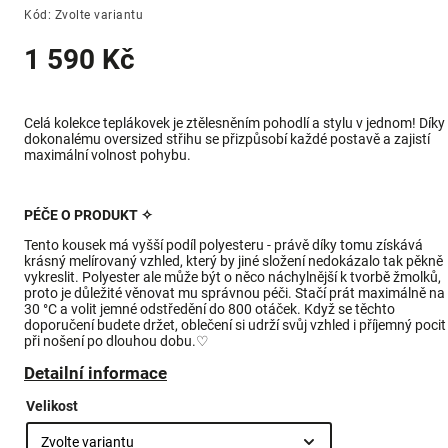
Kód:
Zvolte variantu
1 590 Kč
Celá kolekce teplákovek je ztělesněním pohodlí a stylu v jednom! Díky
dokonalému oversized střihu se přizpůsobí každé postavě a zajistí
maximální volnost pohybu.
PÉČE O PRODUKT ✧
Tento kousek má vyšší podíl polyesteru - právě díky tomu získává
krásný melírovaný vzhled, který by jiné složení nedokázalo tak pěkně
vykreslit. Polyester ale může být o něco náchylnější k tvorbě žmolků,
proto je důležité věnovat mu správnou péči. Stačí prát maximálně na
30 °C a volit jemné odstředění do 800 otáček. Když se těchto
doporučení budete držet, oblečení si udrží svůj vzhled i příjemný pocit
při nošení po dlouhou dobu.♡
Detailní informace
Velikost