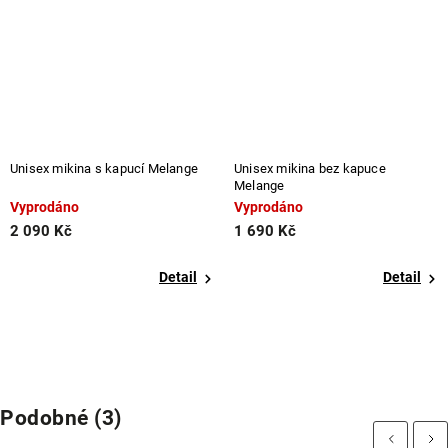
Unisex mikina s kapucí Melange
Unisex mikina bez kapuce
Melange
Vyprodáno
Vyprodáno
2 090 Kč
1 690 Kč
Detail
Detail
Podobné (3)
Previous
Next