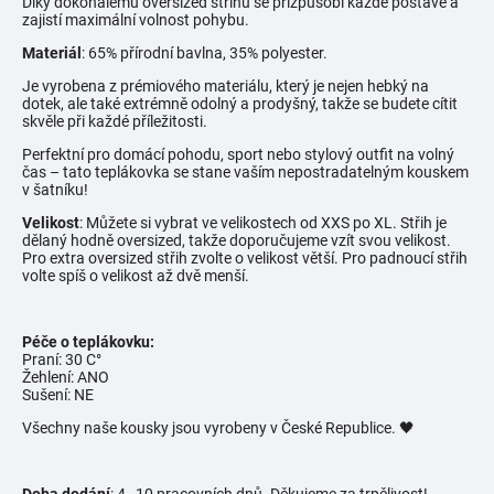
Díky dokonalému oversized střihu se přizpůsobí každé postavě a
zajistí maximální volnost pohybu.
Materiál
: 65% přírodní bavlna, 35% polyester.
Je vyrobena z prémiového materiálu, který je nejen hebký na
dotek, ale také extrémně odolný a prodyšný, takže se budete cítit
skvěle při každé příležitosti.
Perfektní pro domácí pohodu, sport nebo stylový outfit na volný
čas – tato teplákovka se stane vaším nepostradatelným kouskem
v šatníku!
Velikost
: Můžete si vybrat ve velikostech od XXS po XL. Střih je
dělaný hodně oversized, takže doporučujeme vzít svou velikost.
Pro extra oversized střih zvolte o velikost větší. Pro padnoucí střih
volte spíš o velikost až dvě menší.
Péče o teplákovku:
Praní: 30 C°
Žehlení: ANO
Sušení: NE
Všechny naše kousky jsou vyrobeny v České Republice. 🖤