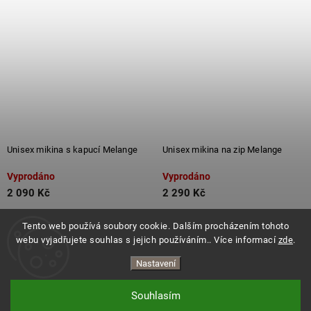
Unisex mikina s kapucí Melange
Unisex mikina na zip Melange
Vyprodáno
Vyprodáno
2 090 Kč
2 290 Kč
Detail
Detail
Tento web používá soubory cookie. Dalším procházením tohoto
webu vyjadřujete souhlas s jejich používáním.. Více informací
zde
.
Nastavení
Souhlasím
Copyright 2026
ES.LEVITATE
. Všechna práva vyhrazena.