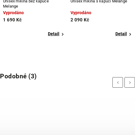
Unisex mikina bez kapuce
Unisex mikina s kapucí Melange
Melange
Vyprodáno
Vyprodáno
1 690 Kč
2 090 Kč
Detail
Detail
Podobné (3)
Previous
Next