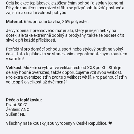
Celá kolekce teplákovek je ztělesněním pohodlí a stylu v jednom!
Díky dokonalému oversized střihu se přizpůsobí každé postavě a
zajistí maximální volnost pohybu.
Materiál
: 65% přírodní bavlna, 35% polyester.
Je vyrobena z prémiového materiálu, který je nejen hebký na
dotek, ale také extrémně odolný a prodyšný, takže se budete cítit
skvěle při každé příležitosti.
Perfektní pro domácí pohodu, sport nebo stylový outfit na volný
čas – tato teplákovka se stane vaším nepostradatelným kouskem
v šatníku!
Velikost
: Můžete si vybrat ve velikostech od XXS po XL. Střih je
dělaný hodně oversized, takže doporučujeme vzít svou velikost.
Pro extra oversized střih zvolte o velikost větší. Pro padnoucí střih
volte spíš o velikost až dvě menší.
Péče o teplákovku:
Praní: 30 C°
Žehlení: ANO
Sušení: NE
Všechny naše kousky jsou vyrobeny v České Republice. 🖤