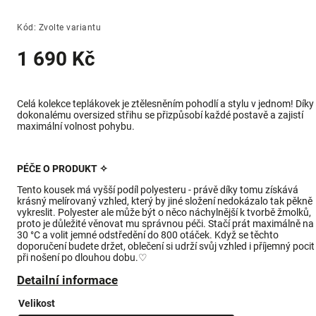
Kód:
Zvolte variantu
1 690 Kč
Celá kolekce teplákovek je ztělesněním pohodlí a stylu v jednom! Díky
dokonalému oversized střihu se přizpůsobí každé postavě a zajistí
maximální volnost pohybu.
PÉČE O PRODUKT ✧
Tento kousek má vyšší podíl polyesteru - právě díky tomu získává
krásný melírovaný vzhled, který by jiné složení nedokázalo tak pěkně
vykreslit. Polyester ale může být o něco náchylnější k tvorbě žmolků,
proto je důležité věnovat mu správnou péči. Stačí prát maximálně na
30 °C a volit jemné odstředění do 800 otáček. Když se těchto
doporučení budete držet, oblečení si udrží svůj vzhled i příjemný pocit
při nošení po dlouhou dobu.♡
Detailní informace
Velikost