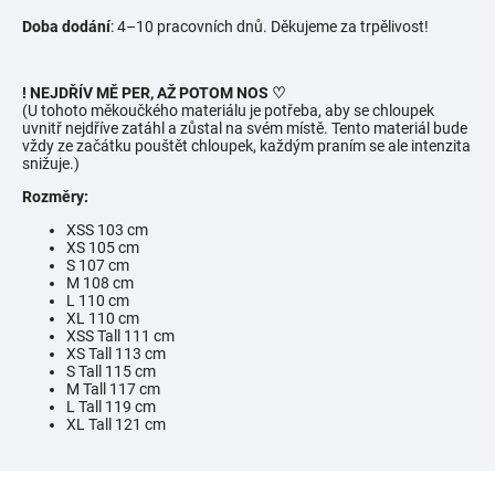
Doba dodání
: 4–10 pracovních dnů. Děkujeme za trpělivost!
! NEJDŘÍV MĚ PER, AŽ POTOM NOS ♡
(U tohoto měkoučkého materiálu je potřeba, aby se chloupek
uvnitř nejdříve zatáhl a zůstal na svém místě. Tento materiál bude
vždy ze začátku pouštět chloupek, každým praním se ale intenzita
snižuje.)
Rozměry:
XSS 103 cm
XS 105 cm
S 107 cm
M 108 cm
L 110 cm
XL 110 cm
XSS Tall 111 cm
XS Tall 113 cm
S Tall 115 cm
M Tall 117 cm
L Tall 119 cm
XL Tall 121 cm