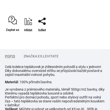
Zeptat se
Hlídat
Sdílet
POPIS
ZNAČKA
ES.LEVITATE
Celá kolekce teplákovek je ztělesněním pohodlí a stylu v jednom!
Díky dokonalému oversized střihu se přizpůsobí každé postavě a
zajistí maximální volnost pohybu.
Materiál
: 100% přírodní bavlna.
Je vyrobena z prémiového materiálu, téměř 500gr/m2 bavlny, díky
kterému vypadá teplákovka luxusně a odolně.
Perfektní pro domácí pohodu, sport nebo stylový outfit na volný
čas – tato teplákovka se stane vaším nepostradatelným kouskem
v šatníku!
Velikost
: Můžete si vybrat ve velikostech od XS po XL. Střih je