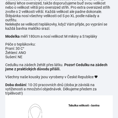
dělaný lehce oversized, takže doporučujeme buď svou velikost
nebo o velikost větší pro oversized střih. Pro extra oversized střih
zvolte o 2 velikosti větší. Každá velikost ale padne dokonale.
Štěpánka nosí všechny velikosti od S po XL podle nálady a
outfitu.
Nelekejte se velikosti teplákovky, když Vám přijde, po vyprání se
každá bavlna maličko srazí.
Modelka
měří 180cm a nosí velikost M mikiny a S tepláky
Péče o teplákovku:
Praní: 30 C°
Žehlení: ANO
Sušení: NE
Cedulku na zádech žehlit přes látku.
Pozor! Cedulku na zádech
jsme z praktických důvodu přišili.
Všechny naše kousky jsou vyrobeny v České Republice 🖤
Doba dodání
: 10-20 pracovních dnů (doba je závislá na
vytíženosti a množství objednávek. Děkujeme předem za
trpělivost!)