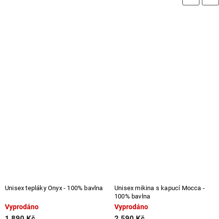
Unisex tepláky Onyx - 100% bavlna
Unisex mikina s kapucí Mocca -
100% bavlna
Vyprodáno
Vyprodáno
1 890 Kč
2 590 Kč