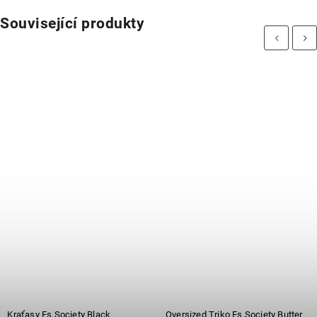
Související produkty
Previous
Next
⁠⁠Kraťasy Es.Society Black
Oversized Triko Es.Society Butter