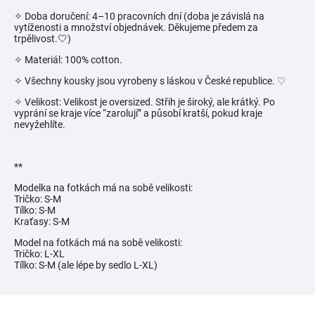
✧ Doba doručení: 4–10 pracovních dní (doba je závislá na
vytíženosti a množství objednávek. Děkujeme předem za
trpělivost.🤍)
✧ Materiál: 100% cotton.
✧ Všechny kousky jsou vyrobeny s láskou v České republice.
♡
✧ Velikost: Velikost je oversized. Střih je široký, ale krátký. Po
vyprání se kraje více “zarolují” a působí kratší, pokud kraje
nevyžehlíte.
**
Modelka na fotkách má na sobě velikosti:
Tričko: S-M
Tílko: S-M
Kraťasy: S-M
Model na fotkách má na sobě velikosti:
Tričko: L-XL
Tílko: S-M (ale lépe by sedlo L-XL)