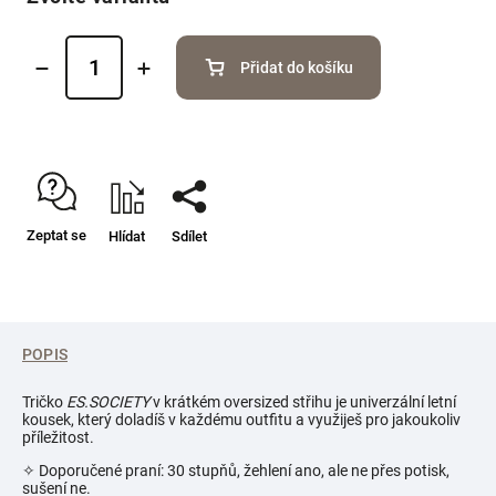
Přidat do košíku
Zeptat se
Hlídat
Sdílet
POPIS
Tričko
ES.SOCIETY
v krátkém oversized střihu je univerzální letní
kousek, který doladíš v každému outfitu a využiješ pro jakoukoliv
příležitost.
✧ Doporučené praní: 30 stupňů, žehlení ano, ale ne přes potisk,
sušení ne.