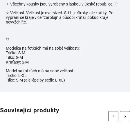
✧ Všechny kousky jsou vyrobeny s láskou v České republice.
♡
✧ Velikost: Velikost je oversized. Střih je široký, ale krátký. Po
vyprání se kraje více “zarolují” a působí kratší, pokud kraje
nevyžehlíte.
**
Modelka na fotkách má na sobě velikosti:
Tričko: S-M
Tílko: S-M
Kraťasy: S-M
Model na fotkách má na sobě velikosti:
Tričko: L-XL
Tílko: S-M (ale lépe by sedlo L-XL)
Související produkty
Previous
Next