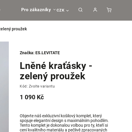
e
Pro zákazníky
CZK
zelený proužek
Značka:
ES.LEVITATE
Lněné kraťásky -
zelený proužek
Kód:
Zvolte variantu
1 090 Kč
Objevte náš exkluzivní košilový komplet, který
spojuje elegantní design s maximálním pohodlím.
Tento komplet je dokonalou volbou pro ty, kteří si
cení kvalitního materiálu a pečlivě zpracovaných