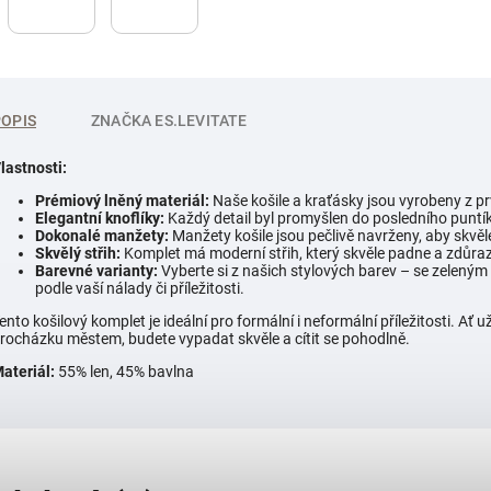
POPIS
ZNAČKA
ES.LEVITATE
lastnosti:
Prémiový lněný materiál:
Naše košile a kraťásky jsou vyrobeny z prv
Elegantní knoflíky:
Každý detail byl promyšlen do posledního puntíku.
Dokonalé manžety:
Manžety košile jsou pečlivě navrženy, aby skvěl
Skvělý střih:
Komplet má moderní střih, který skvěle padne a zdůraz
Barevné varianty:
Vyberte si z našich stylových barev – se zelený
podle vaší nálady či příležitosti.
ento košilový komplet je ideální pro formální i neformální příležitosti. Ať
rocházku městem, budete vypadat skvěle a cítit se pohodlně.
ateriál:
55% len, 45% bavlna