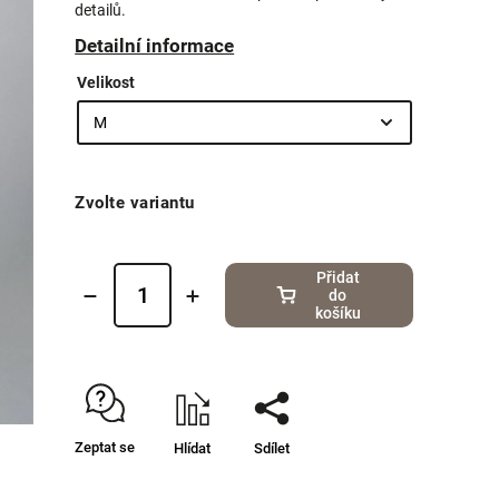
detailů.
Detailní informace
Velikost
Zvolte variantu
Přidat
do
košíku
Zeptat se
Hlídat
Sdílet