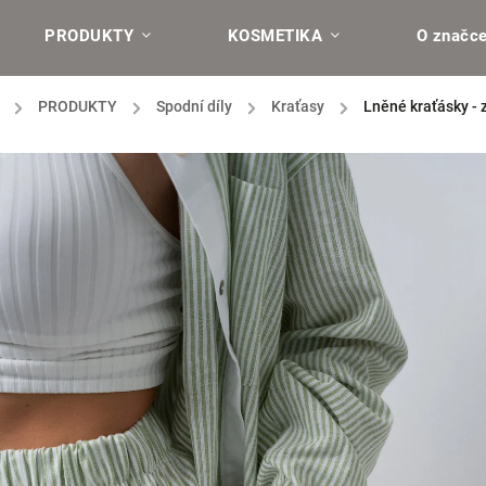
PRODUKTY
KOSMETIKA
O značc
/
PRODUKTY
/
Spodní díly
/
Kraťasy
/
Lněné kraťásky - 