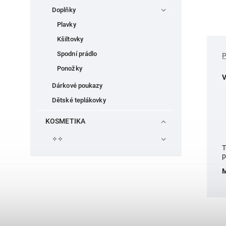
Doplňky
Plavky
Kšiltovky
Spodní prádlo
Ponožky
V
Dárkové poukazy
Dětské teplákovky
KOSMETIKA
✧✧
T
p
M