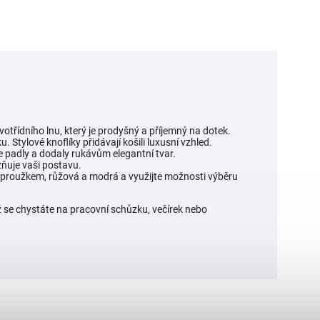
otřídního lnu, který je prodyšný a příjemný na dotek.
 Stylové knoflíky přidávají košili luxusní vzhled.
e padly a dodaly rukávům elegantní tvar.
ňuje vaši postavu.
m proužkem, růžová a modrá a využijte možnosti výběru
 už se chystáte na pracovní schůzku, večírek nebo