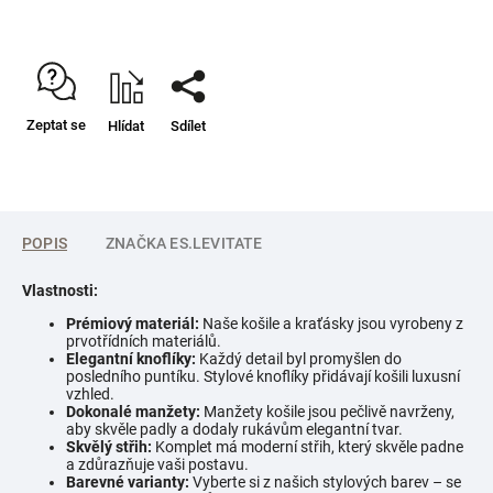
Zeptat se
Hlídat
Sdílet
POPIS
ZNAČKA
ES.LEVITATE
Vlastnosti:
Prémiový materiál:
Naše košile a kraťásky jsou vyrobeny z
prvotřídních materiálů.
Elegantní knoflíky:
Každý detail byl promyšlen do
posledního puntíku. Stylové knoflíky přidávají košili luxusní
vzhled.
Dokonalé manžety:
Manžety košile jsou pečlivě navrženy,
aby skvěle padly a dodaly rukávům elegantní tvar.
Skvělý střih:
Komplet má moderní střih, který skvěle padne
a zdůrazňuje vaši postavu.
Barevné varianty:
Vyberte si z našich stylových barev – se