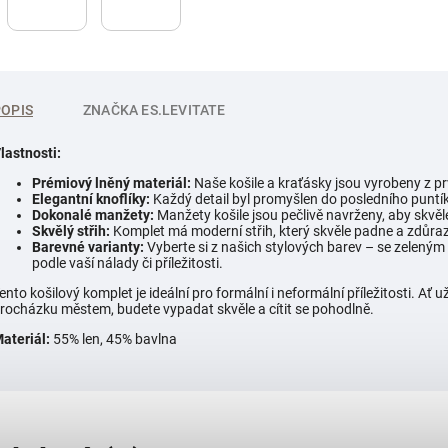
POPIS
ZNAČKA
ES.LEVITATE
lastnosti:
Prémiový lněný materiál:
Naše košile a kraťásky jsou vyrobeny z prv
Elegantní knoflíky:
Každý detail byl promyšlen do posledního puntíku.
Dokonalé manžety:
Manžety košile jsou pečlivě navrženy, aby skvěl
Skvělý střih:
Komplet má moderní střih, který skvěle padne a zdůraz
Barevné varianty:
Vyberte si z našich stylových barev – se zelený
podle vaší nálady či příležitosti.
ento košilový komplet je ideální pro formální i neformální příležitosti. Ať
rocházku městem, budete vypadat skvěle a cítit se pohodlně.
ateriál:
55% len, 45% bavlna