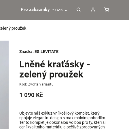
e
Pro zákazníky
CZK
zelený proužek
Značka:
ES.LEVITATE
Lněné kraťásky -
zelený proužek
Kód:
Zvolte variantu
1 090 Kč
Objevte náš exkluzivní košilový komplet, který
spojuje elegantní design s maximálním pohodlím.
Tento komplet je dokonalou volbou pro ty, kteří si
cení kvalitního materiálu a pečlivě zpracovaných