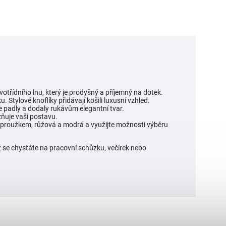
otřídního lnu, který je prodyšný a příjemný na dotek.
 Stylové knoflíky přidávají košili luxusní vzhled.
e padly a dodaly rukávům elegantní tvar.
ňuje vaši postavu.
m proužkem, růžová a modrá a využijte možnosti výběru
 už se chystáte na pracovní schůzku, večírek nebo