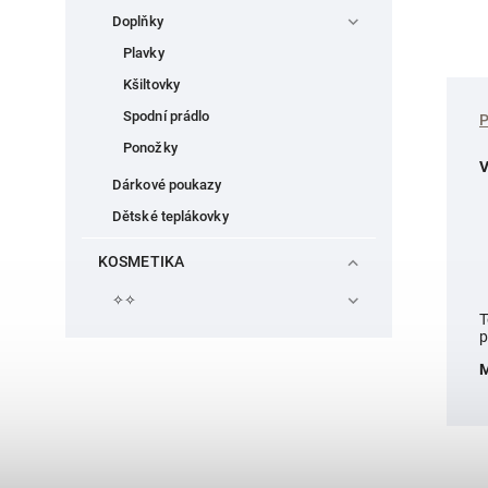
Doplňky
Plavky
Kšiltovky
Spodní prádlo
Ponožky
V
Dárkové poukazy
Dětské teplákovky
KOSMETIKA
✧✧
T
p
M