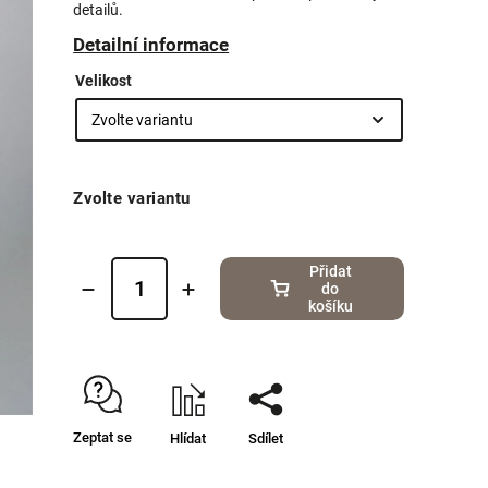
detailů.
Detailní informace
Velikost
Zvolte variantu
Přidat
do
košíku
Zeptat se
Hlídat
Sdílet