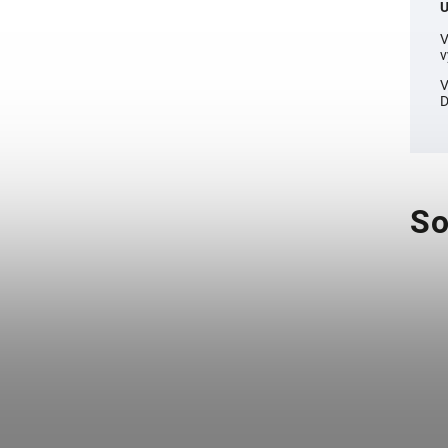
U
V
v
V
D
So