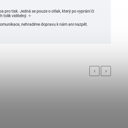
a pro tisk. Jedná se pouze o otlak, který po vyprání či
 tolik viditelný.
✧
í komunikace, nehradíme dopravu k nám ani nazpět.
Previous
Next