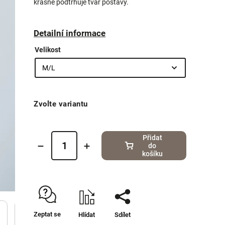
krásně podtrhuje tvar postavy.
Detailní informace
Velikost
Zvolte variantu
Přidat
do
košíku
Zeptat se
Hlídat
Sdílet