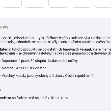
POPIS
bjev sílu jednoduchosti. Tyto přiléhavé legíny z kolekce
Skin On
dokonale 
 kamkoliv, jednoduše se stanou skvělým univerzálním kouskem tvého šat
ateriál tohoto produktu se od ostatních barevných variant, které máme
lavkovinu – je chladivý na dotek, hladký a bez jemného povrchového c
 Doporučené praní: 30 stupňů. Nedávat do sušičky.
 Materiál: 92% PES 8% elastan.
 Všechny kousky jsou vyrobeny s láskou v České republice.
♡
*
odelka na fotkách má na sobě velikost XS/S.