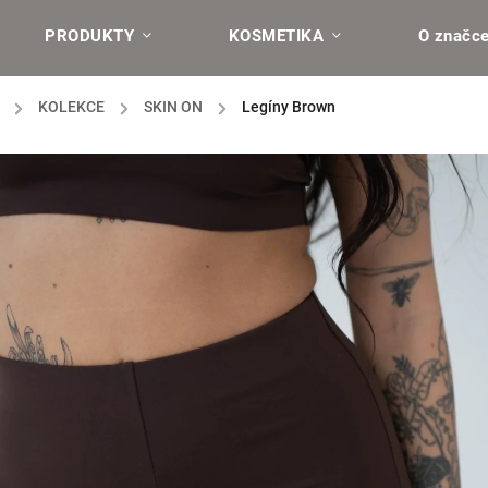
PRODUKTY
KOSMETIKA
O značc
/
KOLEKCE
/
SKIN ON
/
Legíny Brown