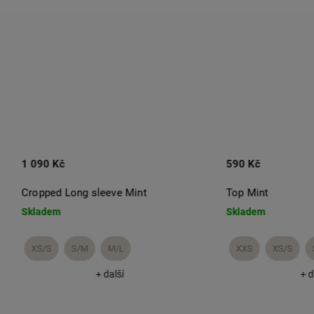
090 Kč
590 Kč
opped Long sleeve Mint
Top Mint
ladem
Skladem
XS/S
S/M
M/L
XXS
XS/S
S/M
+ další
+ další