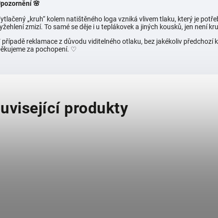
pozornění 🌸
ytlačený „kruh“ kolem natištěného loga vzniká vlivem tlaku, který je potřeb
yžehlení zmizí. To samé se děje i u teplákovek a jiných kousků, jen není kruh
 případě reklamace z důvodu viditelného otlaku, bez jakékoliv předchoz
ěkujeme za pochopení. ♡
uvisející produkty