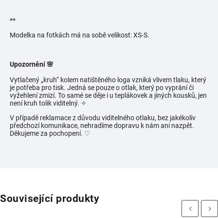
**
Modelka na fotkách má na sobě velikost:
XS-S.
Upozornění 🌸
Vytlačený „kruh“ kolem natištěného loga vzniká vlivem tlaku, který
je potřeba pro tisk. Jedná se pouze o otlak, který po vyprání či
vyžehlení zmizí. To samé se děje i u teplákovek a jiných kousků, jen
není kruh tolik viditelný.
✧
V případě reklamace z důvodu viditelného otlaku, bez jakékoliv
předchozí komunikace, nehradíme dopravu k nám ani nazpět.
Děkujeme za pochopení. ♡
Související produkty
Previous
Next