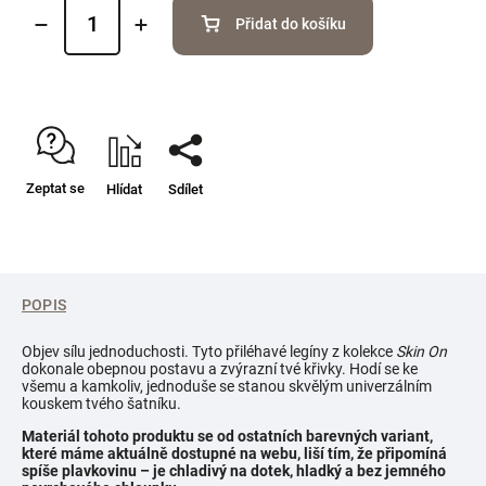
Přidat do košíku
Zeptat se
Hlídat
Sdílet
POPIS
Objev sílu jednoduchosti. Tyto přiléhavé legíny z kolekce
Skin On
dokonale obepnou postavu a zvýrazní tvé křivky. Hodí se ke
všemu a kamkoliv, jednoduše se stanou skvělým univerzálním
kouskem tvého šatníku.
Materiál tohoto produktu se od ostatních barevných variant,
které máme aktuálně dostupné na webu, liší tím, že připomíná
spíše plavkovinu – je chladivý na dotek, hladký a bez jemného