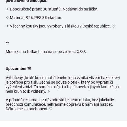
povrchového chloupku.
✧ Doporučené praní: 30 stupňů. Nedávat do sušičky.
✧ Materiál: 92% PES 8% elastan.
✧ Všechny kousky jsou vyrobeny s láskou v České republice.
♡
**
Modelka na fotkách má na sobě velikost XS/S.
Upozornění 🌸
Vytlačený „kruh“ kolem natištěného loga vzniká vlivem tlaku, který
je potřeba pro tisk. Jedná se pouze o otlak, který po vyprání či
vyžehlení zmizí. To samé se děje i u teplákovek a jiných kousků, jen
není kruh tolik viditelný.
✧
V případě reklamace z důvodu viditelného otlaku, bez jakékoliv
předchozí komunikace, nehradíme dopravu k nám ani nazpět.
Děkujeme za pochopení. ♡