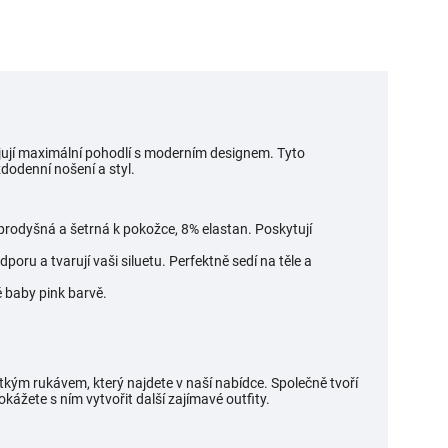
ují maximální pohodlí s moderním designem. Tyto
dodenní nošení a styl.
prodyšná a šetrná k pokožce, 8% elastan. Poskytují
oru a tvarují vaši siluetu. Perfektně sedí na těle a
é baby pink barvě.
kým rukávem, který najdete v naší nabídce. Společně tvoří
ážete s ním vytvořit další zajímavé outfity.