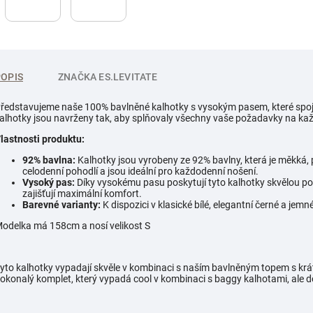
POPIS
ZNAČKA
ES.LEVITATE
ředstavujeme naše 100% bavlněné kalhotky s vysokým pasem, které spoj
alhotky jsou navrženy tak, aby splňovaly všechny vaše požadavky na kaž
lastnosti produktu:
92% bavlna:
Kalhotky jsou vyrobeny ze 92% bavlny, která je měkká, 
celodenní pohodlí a jsou ideální pro každodenní nošení.
Vysoký pas:
Díky vysokému pasu poskytují tyto kalhotky skvělou podp
zajišťují maximální komfort.
Barevné varianty:
K dispozici v klasické bílé, elegantní černé a jemn
odelka má 158cm a nosí velikost S
yto kalhotky vypadají skvěle v kombinaci s naším bavlněným topem s krát
okonalý komplet, který vypadá cool v kombinaci s baggy kalhotami, ale dok