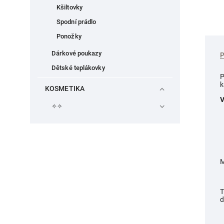
Kšiltovky
Spodní prádlo
Ponožky
Dárkové poukazy
Dětské teplákovky
P
k
KOSMETIKA
V
✧✧
M
T
d