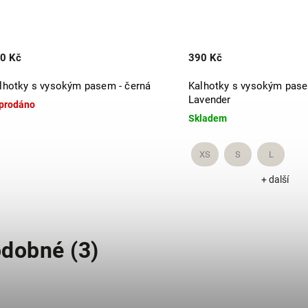
0 Kč
390 Kč
lhotky s vysokým pasem - černá
Kalhotky s vysokým pas
Lavender
prodáno
Skladem
XS
S
L
+ další
dobné (3)