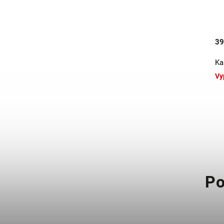
390 Kč
39
Kalhotky s vysokým pasem - baby
Ka
pink
Vy
Vyprodáno
Po