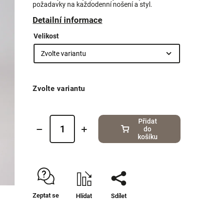
požadavky na každodenní nošení a styl.
Detailní informace
Velikost
Zvolte variantu
Přidat
do
košíku
Zeptat se
Hlídat
Sdílet