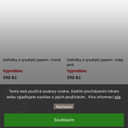
Kalhotky s vysokým pasem - černá
Kalhotky s vysokým pasem - baby
pink
Vyprodáno
Vyprodáno
390 Kč
390 Kč
Detail
Detail
Tento web používá soubory cookie. Dalším procházením tohoto
webu vyjadřujete souhlas s jejich používáním.. Více informací
zde
.
Nastavení
Souhlasím
Copyright 2026
ES.LEVITATE
. Všechna práva vyhrazena.