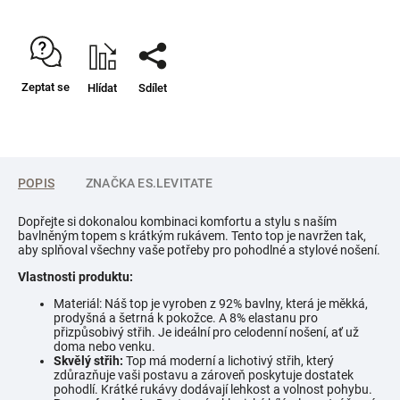
Zeptat se
Hlídat
Sdílet
POPIS
ZNAČKA
ES.LEVITATE
Dopřejte si dokonalou kombinaci komfortu a stylu s naším
bavlněným topem s krátkým rukávem. Tento top je navržen tak,
aby splňoval všechny vaše potřeby pro pohodlné a stylové nošení.
Vlastnosti produktu:
Materiál: Náš top je vyroben z 92% bavlny, která je měkká,
prodyšná a šetrná k pokožce. A 8% elastanu pro
přizpůsobivý střih. Je ideální pro celodenní nošení, ať už
doma nebo venku.
Skvělý střih:
Top má moderní a lichotivý střih, který
zdůrazňuje vaši postavu a zároveň poskytuje dostatek
pohodlí. Krátké rukávy dodávají lehkost a volnost pohybu.